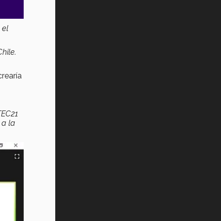
 el
hile.
crearía
 TEC21
 a la