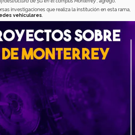
 infraestructura de 5G en el campus Monterrey
”, agregó.
rsas investigaciones que realiza la institución en esta rama,
redes vehiculares
.