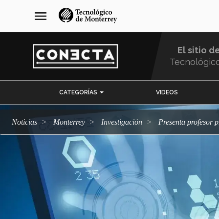
Pasar
navegación
menu
al
principal
contenido
principal
El sitio d
Tecnológic
Menu
CATEGORÍAS
VIDEOS
Comunidad
Noticias
Monterrey
Investigación
Presenta profesor 