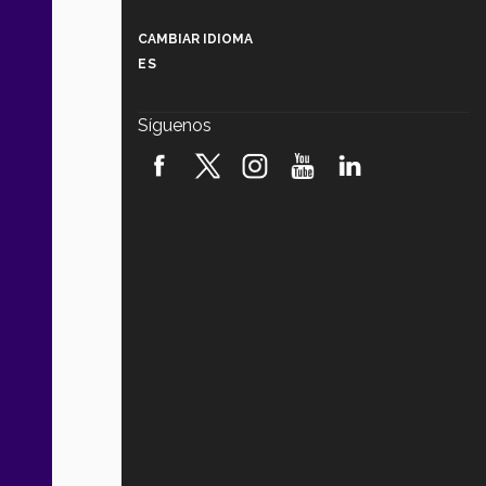
Más que un festival cultural: así es
la magia de VIBRART 2026 (video)
CAMBIAR IDIOMA
ES
Javier Guzmán: investigación con
impacto social (video)
Síguenos
¡México, en el top del mundial de
robótica FIRST 2026! (video)
Vida Tec: Pasión, disciplina y
básquetbol, con Gael Adame
(video)
¿Cómo es el Modelo Educativo
Tec? (video)
Vida Tec: Feminismo e Inteligencia
Artificial, Paola Ricaurte (video)