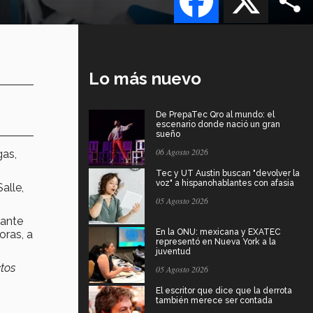
Lo más nuevo
De PrepaTec Qro al mundo: el
escenario donde nació un gran
sueño
06 Agosto 2026
gas,
Tec y UT Austin buscan "devolver la
voz" a hispanohablantes con afasia
alle,
05 Agosto 2026
vante
En la ONU: mexicana y EXATEC
oras, a
representó en Nueva York a la
juventud
ctos
05 Agosto 2026
El escritor que dice que la derrota
también merece ser contada