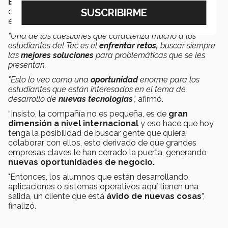
Escuela de Humananidades y Educación
del
campus Estado de México comparte un consejo a los
estudiantes del Tec ante esta problemática.
“Una de las cuestiones que caracteriza mucho a los
estudiantes del Tec es el
enfrentar retos,
buscar siempre
las
mejores soluciones
para problemáticas que se les
presentan.
"Esto lo veo como una
oportunidad
enorme para los
estudiantes que están interesados en el tema de
desarrollo de
nuevas tecnologías
”,
afirmó.
“Insisto, la compañía no es pequeña, es de
gran
dimensión a nivel internacional
y eso hace que hoy
tenga la posibilidad de buscar gente que quiera
colaborar con ellos, esto derivado de que grandes
empresas claves le han cerrado la puerta, generando
nuevas oportunidades de negocio.
"Entonces, los alumnos que están desarrollando,
aplicaciones o sistemas operativos aquí tienen una
salida, un cliente que está
ávido de nuevas cosas
”,
finalizó.