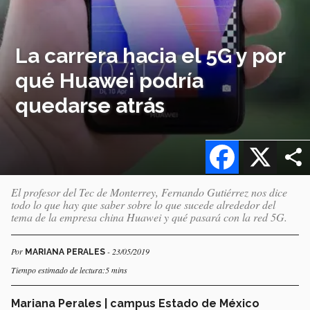
La carrera hacia el 5G y por
qué Huawei podría
quedarse atrás
Facebook
X
El profesor del Tec de Monterrey, Fernando Gutiérrez nos dice
todo lo que hay que saber sobre lo que sucede alrededor del
tema de la empresa china Huawei y qué pasará con la red 5G.
Por
- 23/05/2019
MARIANA PERALES
Tiempo estimado de lectura:5 mins
Mariana Perales | campus Estado de México