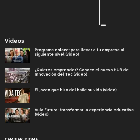
Videos
Programa enlace: para llevar a tu empresa al
siguiente nivel (video)
¿Quieres emprender? Conoce el nuevo HUB de
Innovación del Tec (video)
El joven que hizo del baile su vida (video)
Aula Futura: transformar la experiencia educativa
(video)
Más que un festival cultural: así es la magia de
VIBRART 2026 (video)
CAMBIAR IDIOMA