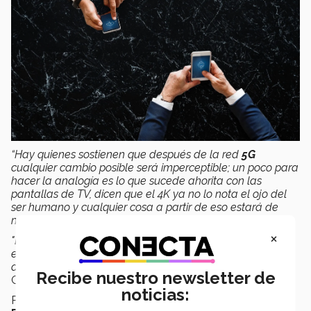
“Hay quienes sostienen que después de la red
5G
cualquier cambio posible será imperceptible; un poco para
hacer la analogía es lo que sucede ahorita con las
pantallas de TV, dicen que el 4K ya no lo nota el ojo del
ser humano y cualquier cosa a partir de eso estará de
más para la perspectiva del usuario”,
dijo el experto.
×
"Esto lo veo como una
oportunidad
enorme
para los
estudiantes que están interesados en el tema de
desarrollo de nuevas tecnologías”,
señaló Fernando
Recibe nuestro newsletter de
Gutiérrez.
noticias:
Para finalizar, el también director de la divisón de la