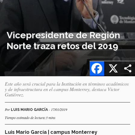
Vicepresidente de Región
Norte traza retos del 2019
Facebook
X
Este año será crucial para la Institución en términos académicos
y de infraestructura en el campus Monterrey, destaca Victor
Gutiérrez.
Por
- 17/01/2019
LUIS MARIO GARCÍA
Tiempo estimado de lectura:3 mins
Luis Mario García | campus Monterrey