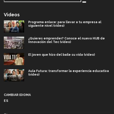
Videos
Programa enlace: para llevar a tu empresa al
siguiente nivel (video)
¿Quieres emprender? Conoce el nuevo HUB de
Innovación del Tec (video)
El joven que hizo del baile su vida (video)
Aula Futura: transformar la experiencia educativa
(video)
Más que un festival cultural: así es la magia de
VIBRART 2026 (video)
CAMBIAR IDIOMA
ES
Javier Guzmán: investigación con impacto social
(video)