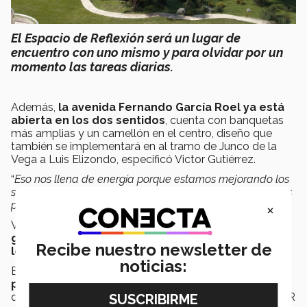
El Espacio de Reflexión será un lugar de
encuentro con uno mismo y para olvidar por un
momento las tareas diarias.
Además,
la avenida Fernando García Roel ya está
abierta en los dos sentidos
, cuenta con banquetas
más amplias y un camellón en el centro, diseño que
también se implementará en al tramo de Junco de la
Vega a Luis Elizondo, especificó Victor Gutiérrez.
“
Eso nos llena de energía porque estamos mejorando los
servicios que ofrecemos a nuestros estudiantes y nuestros
profesores
”, agregó.
×
Victor Gutiérrez
también
motivó a los profesores a
generar espacios de diálogo y de confianza con
Recibe nuestro newsletter de
los alumnos
, así como y a disfrutar el nuevo semestre.
noticias:
El programa de
Bienestar Estudiantil se seguirá
promoviendo este año
, señaló el vicepresidente, así
que invitó a los docentes a participar en los talleres QPR