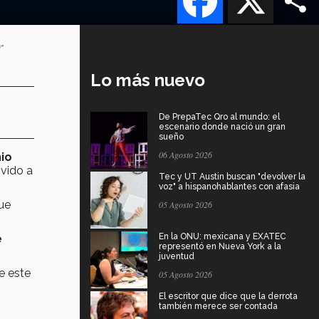
r
Lo más nuevo
De PrepaTec Qro al mundo: el
escenario donde nació un gran
sueño
06 Agosto 2026
io
ivido a
Tec y UT Austin buscan "devolver la
voz" a hispanohablantes con afasia
que
05 Agosto 2026
En la ONU: mexicana y EXATEC
e
representó en Nueva York a la
juventud
e este
05 Agosto 2026
El escritor que dice que la derrota
también merece ser contada