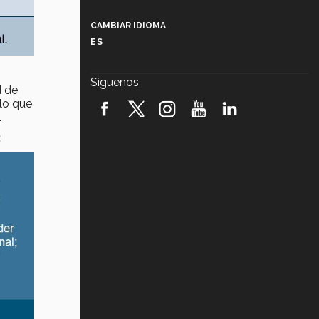
Más que un festival cultural: así es
la magia de VIBRART 2026 (video)
CAMBIAR IDIOMA
ES
Javier Guzmán: investigación con
impacto social (video)
Síguenos
d de
¡México, en el top del mundial de
 lo que
robótica FIRST 2026! (video)
.
:
Vida Tec: Pasión, disciplina y
básquetbol, con Gael Adame
(video)
¿Cómo es el Modelo Educativo
Tec? (video)
Vida Tec: Feminismo e Inteligencia
Artificial, Paola Ricaurte (video)