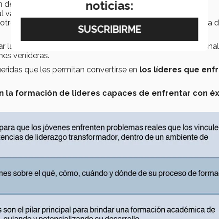
noticias:
ón de los individuos en un mundo globalizado, los avances
 al valor de la educación superior y la demanda de nuevas
tros factores, el Tec tomó la decisión de innovar su forma 
ar la competitividad de los alumnos en su campo profesional
nes venideras.
eridas que les permitan convertirse en
los líderes que enf
la formación de líderes capaces de enfrentar con éx