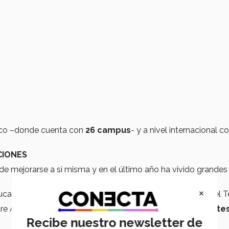
xico –donde cuenta con
26 campus
- y a nivel internacional c
CIONES
 de mejorarse a sí misma y en el último año ha vivido grandes
×
cativo en marcha, el 2019 ha sido clave para la historia del T
tre Agosto-Diciembre 2019 suma ya
23 mil 800 estudiante
Recibe nuestro newsletter de