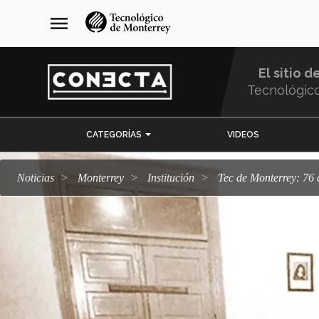
Pasar
navegación
menu
al
principal
contenido
principal
El sitio d
Tecnológic
Menu
CATEGORÍAS
VIDEOS
Comunidad
Noticias
Monterrey
Institución
Tec de Monterrey: 76 