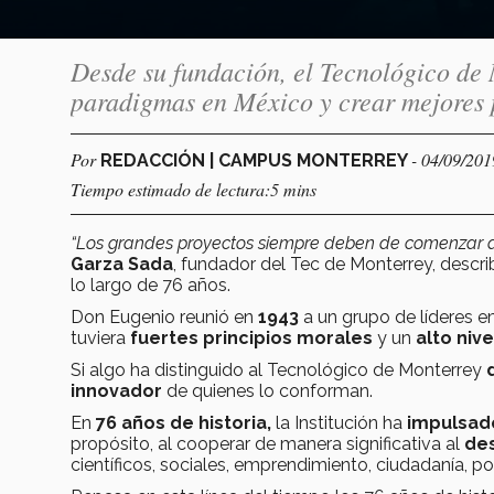
Desde su fundación, el Tecnológico de 
paradigmas en México y crear mejores p
Por
- 04/09/201
REDACCIÓN | CAMPUS MONTERREY
Tiempo estimado de lectura:5 mins
“Los
grandes proyectos siempre deben de comenzar d
Garza Sada
, fundador del Tec de Monterrey, descri
lo largo de 76 años.
Don Eugenio reunió en
1943
a un grupo de líderes e
tuviera
fuertes principios morales
y un
alto niv
Si algo ha distinguido al Tecnológico de Monterrey
innovador
de quienes lo conforman.
En
76 años de historia,
la Institución ha
impulsado
propósito, al cooperar de manera significativa al
des
científicos, sociales, emprendimiento, ciudadanía, p