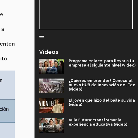
de
 a
renten
Videos
ito
Programa enlace: para llevar a tu
empresa al siguiente nivel (video)
¿Quieres emprender? Conoce el
nuevo HUB de Innovación del Tec
(video)
El joven que hizo del baile su vida
(video)
Aula Futura: transformar la
experiencia educativa (video)