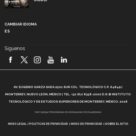
Más que un festival cultural: así es la magia de
VIBRART 2026 (video)
CAMBIAR IDIOMA
ES
Javier Guzmán: investigación con impacto social
(video)
Síguenos
¡México, en el top del mundial de robótica FIRST
2026! (video)
Vida Tec: Pasión, disciplina y básquetbol, con Gael
Adame (video)
A
AV. EUGENIO GARZA SADA 2501 SUR COL. TECNOLÓGICO C.P. 64849 |
L
¿Cómo es el Modelo Educativo Tec? (video)
MONTERREY, NUEVO LEÓN, MÉXICO | TEL. +52 (81) 8358-2000 D.R.© INSTITUTO
TECNOLÓGICO Y DE ESTUDIOS SUPERIORES DE MONTERREY, MÉXICO. 2018
Vida Tec: Feminismo e Inteligencia Artificial, Paola
*DEC-520912 PROGRAMAS EN MODALIDAD ESCOLARIZADA.
Ricaurte (video)
AVISO LEGAL
POLÍTICAS DE PRIVACIDAD
AVISO DE PRIVACIDAD
SOBRE EL SITIO