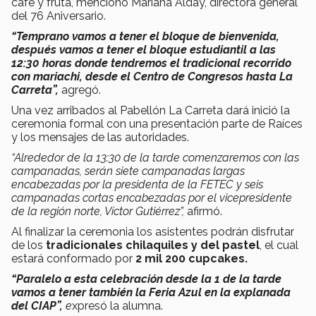
café y fruta, mencionó Mariana Alday, directora general
del 76 Aniversario.
“Temprano vamos a tener el bloque de bienvenida,
después vamos a tener el bloque estudiantil a las
12:30 horas donde tendremos el tradicional recorrido
con mariachi, desde el Centro de Congresos hasta La
Carreta”,
agregó.
Una vez arribados al Pabellón La Carreta dará inició la
ceremonia formal con una presentación parte de Raíces
y los mensajes de las autoridades.
“Alrededor de la 13:30 de la tarde comenzaremos con las
campanadas, serán siete campanadas largas
encabezadas por la presidenta de la FETEC y seis
campanadas cortas encabezadas por el vicepresidente
de la región norte, Víctor Gutiérrez”,
afirmó.
Al finalizar la ceremonia los asistentes podrán disfrutar
de los
tradicionales chilaquiles y del pastel
, el cual
estará conformado por
2 mil 200 cupcakes.
“Paralelo a esta celebración desde la 1 de la tarde
vamos a tener también la Feria Azul en la explanada
del CIAP”,
e
xpresó la alumna.