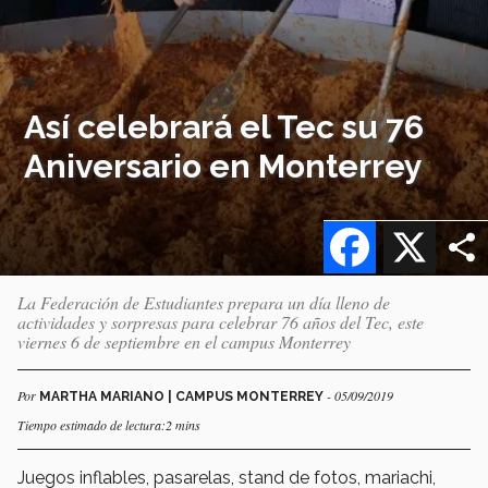
Así celebrará el Tec su 76
Aniversario en Monterrey
Facebook
X
La Federación de Estudiantes prepara un día lleno de
actividades y sorpresas para celebrar 76 años del Tec, este
viernes 6 de septiembre en el campus Monterrey
Por
- 05/09/2019
MARTHA MARIANO | CAMPUS MONTERREY
Tiempo estimado de lectura:2 mins
Juegos inflables, pasarelas, stand de fotos, mariachi,