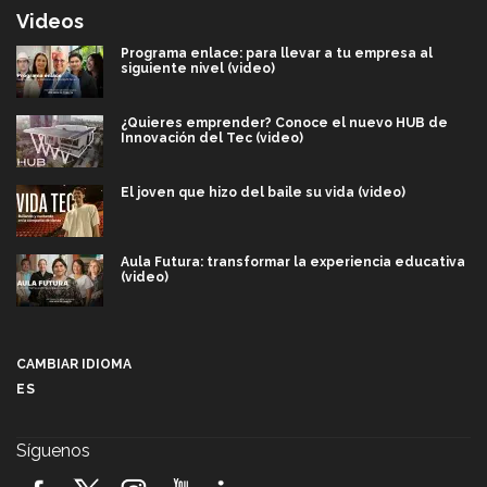
Videos
Programa enlace: para llevar a tu empresa al
siguiente nivel (video)
¿Quieres emprender? Conoce el nuevo HUB de
Innovación del Tec (video)
El joven que hizo del baile su vida (video)
Aula Futura: transformar la experiencia educativa
(video)
Más que un festival cultural: así es la magia de
VIBRART 2026 (video)
CAMBIAR IDIOMA
ES
Javier Guzmán: investigación con impacto social
(video)
Síguenos
¡México, en el top del mundial de robótica FIRST
2026! (video)