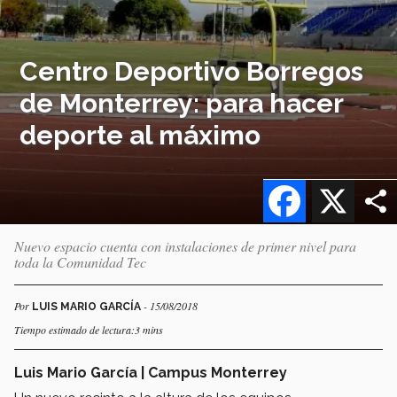
Centro Deportivo Borregos
de Monterrey: para hacer
deporte al máximo
Facebook
X
Nuevo espacio cuenta con instalaciones de primer nivel para
toda la Comunidad Tec
Por
- 15/08/2018
LUIS MARIO GARCÍA
Tiempo estimado de lectura:3 mins
Luis Mario García | Campus Monterrey