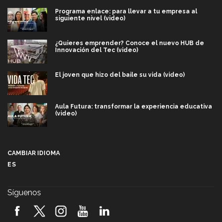
Programa enlace: para llevar a tu empresa al
siguiente nivel (video)
¿Quieres emprender? Conoce el nuevo HUB de
Innovación del Tec (video)
El joven que hizo del baile su vida (video)
Aula Futura: transformar la experiencia educativa
(video)
Más que un festival cultural: así es la magia de
VIBRART 2026 (video)
CAMBIAR IDIOMA
ES
Javier Guzmán: investigación con impacto social
(video)
Síguenos
¡México, en el top del mundial de robótica FIRST
2026! (video)