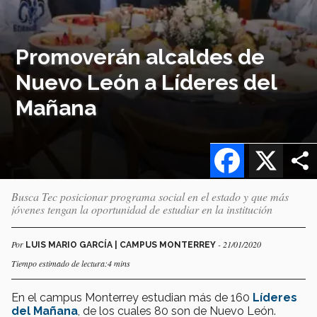
Promoverán alcaldes de
Nuevo León a Líderes del
Mañana
Facebook
X
Busca Tec posicionar programa social en el estado y que más
jóvenes tengan la oportunidad de estudiar en la institución
Por
- 21/01/2020
LUIS MARIO GARCÍA | CAMPUS MONTERREY
Tiempo estimado de lectura:4 mins
En el campus Monterrey estudian más de 160
Líderes
del Mañana
, de los cuales 80 son de Nuevo León.