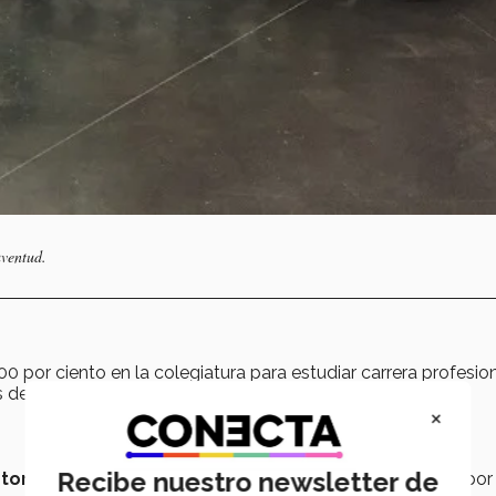
uventud.
0 por ciento en la colegiatura para estudiar carrera profesio
s de recursos económicos limitados.
×
Recibe nuestro newsletter de
tor del equipo de robótica REGIOBOTS
conformado por