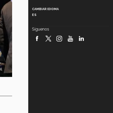
Más que un festival cultural: así es
la magia de VIBRART 2026 (video)
CAMBIAR IDIOMA
ES
Javier Guzmán: investigación con
impacto social (video)
Síguenos
¡México, en el top del mundial de
robótica FIRST 2026! (video)
Vida Tec: Pasión, disciplina y
básquetbol, con Gael Adame
(video)
¿Cómo es el Modelo Educativo
Tec? (video)
Vida Tec: Feminismo e Inteligencia
Artificial, Paola Ricaurte (video)