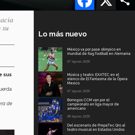
hacia
 su
Lo más nuevo
México va por pase olímpico en
mundial de flag football en Alemania
07 Agosto 2026
e sus
Música y teatro: EXATEC en el
elenco de El Fantasma de la Ópera
Mexico
cuerda
07 Agosto 2026
Borregos CCM van por el
ra de
campeonato en liga mayor de
americano
06 Agosto 2026
Del escenario de PrepaTec Qro al
teatro musical en Estados Unidos