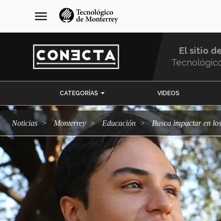
Pasar
navegación
menu
al
principal
contenido
principal
El sitio d
Tecnológic
Menu
CATEGORÍAS
VIDEOS
Comunidad
Noticias
Monterrey
Educación
Busca impactar en lo