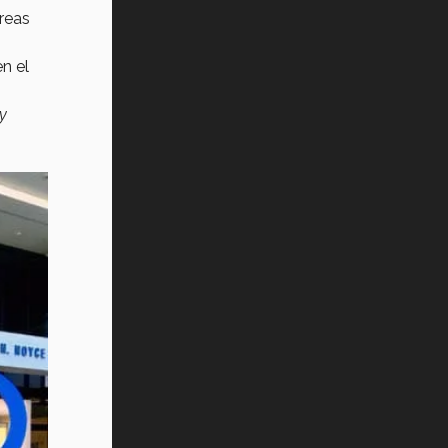
áreas
n el
y