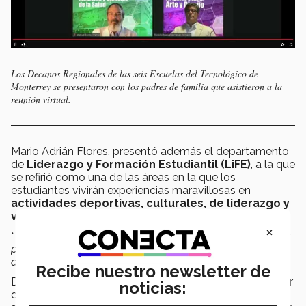
Los Decanos Regionales de las seis Escuelas del Tecnológico de
Monterrey se presentaron con los padres de familia que asistieron a la
reunión virtual.
Mario Adrián Flores, presentó además el departamento
de
Liderazgo y Formación Estudiantil (LiFE)
, a la que
se refirió como una de las áreas en la que los
estudiantes vivirán experiencias maravillosas en
actividades deportivas, culturales, de liderazgo y
vivencia
.
×
“Tenemos diferentes espacios en el Tec para que sus hijos
puedan representar activamente a la institución en
diferentes comunidades estudiantiles”
, mencionó.
Recibe nuestro newsletter de
Durante su mensaje el Vicepresidente agradeció la labor
noticias:
de todos los padres de familia y los alentó a seguir