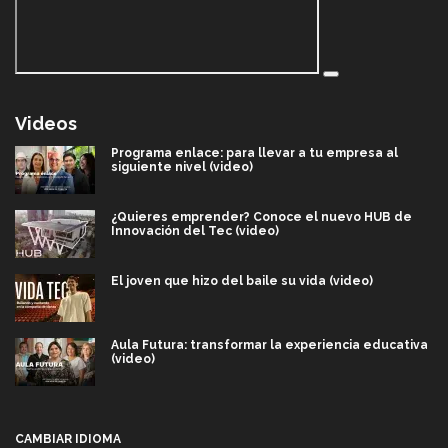
Videos
Programa enlace: para llevar a tu empresa al
siguiente nivel (video)
¿Quieres emprender? Conoce el nuevo HUB de
Innovación del Tec (video)
El joven que hizo del baile su vida (video)
Aula Futura: transformar la experiencia educativa
(video)
Más que un festival cultural: así es la magia de
VIBRART 2026 (video)
CAMBIAR IDIOMA