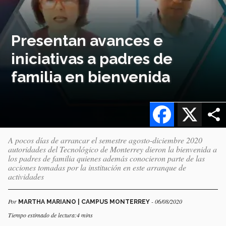
Presentan avances e
iniciativas a padres de
familia en bienvenida
Facebook
X
A pocos días de arrancar el semestre agosto-diciembre 2020
autoridades del Tecnológico de Monterrey dieron la bienvenida a
los padres de familia quienes además conocieron parte de las
acciones tomadas por la institución en este arranque de
actividades
Por
- 06/08/2020
MARTHA MARIANO | CAMPUS MONTERREY
Tiempo estimado de lectura:4 mins