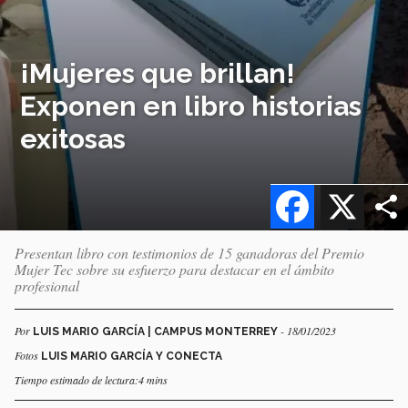
¡Mujeres que brillan!
Exponen en libro historias
exitosas
Facebook
X
Presentan libro con testimonios de 15 ganadoras del Premio
Mujer Tec sobre su esfuerzo para destacar en el ámbito
profesional
Por
- 18/01/2023
LUIS MARIO GARCÍA | CAMPUS MONTERREY
Fotos
LUIS MARIO GARCÍA Y CONECTA
Tiempo estimado de lectura:4 mins