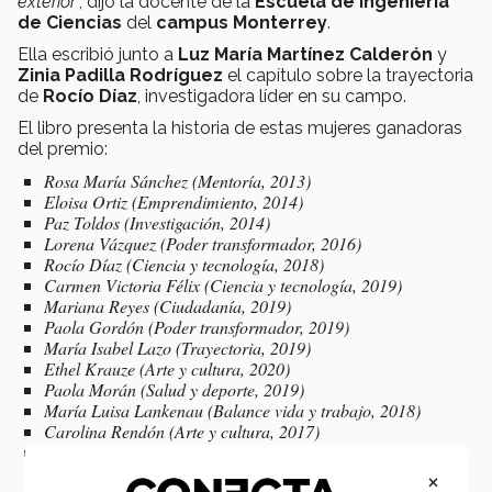
exterior
”, dijo la docente de la
Escuela de Ingeniería
de Ciencias
del
campus Monterrey
.
Ella escribió junto a
Luz María Martínez Calderón
y
Zinia Padilla Rodríguez
el capítulo sobre la trayectoria
de
Rocío Díaz
, investigadora líder en su campo.
El libro presenta la historia de estas mujeres ganadoras
del premio:
Rosa María Sánchez (Mentoría, 2013)
Eloisa Ortiz (Emprendimiento, 2014)
Paz Toldos (Investigación, 2014)
Lorena Vázquez (Poder transformador, 2016)
Rocío Díaz (Ciencia y tecnología, 2018)
Carmen Victoria Félix (Ciencia y tecnología, 2019)
Mariana Reyes (Ciudadanía, 2019)
Paola Gordón (Poder transformador, 2019)
María Isabel Lazo (Trayectoria, 2019)
Ethel Krauze (Arte y cultura, 2020)
Paola Morán (Salud y deporte, 2019)
María Luisa Lankenau (Balance vida y trabajo, 2018)
Carolina Rendón (Arte y cultura, 2017)
Rocío Ortiz (Ciencia y tecnología, 2020)
×