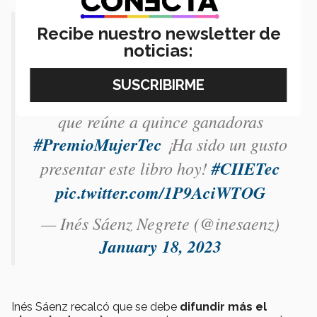
Vivencias, experiencia y
Recibe nuestro newsletter de
noticias:
satisfacciones se relatan a través de
las historias de 'Mujeres que brillan,
trascienden y transforman', una obra
que reúne a quince ganadoras
#PremioMujerTec
¡Ha sido un gusto
presentar este libro hoy!
#CIIETec
pic.twitter.com/1P9AciWTOG
— Inés Sáenz Negrete (@inesaenz)
January 18, 2023
Inés Sáenz recalcó que se debe
difundir más el