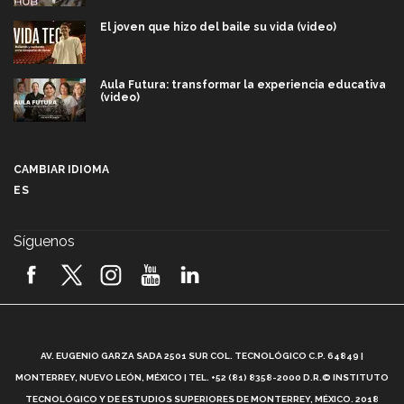
El joven que hizo del baile su vida (video)
Aula Futura: transformar la experiencia educativa
(video)
Más que un festival cultural: así es la magia de
VIBRART 2026 (video)
CAMBIAR IDIOMA
ES
Javier Guzmán: investigación con impacto social
(video)
Síguenos
¡México, en el top del mundial de robótica FIRST
2026! (video)
Vida Tec: Pasión, disciplina y básquetbol, con Gael
Adame (video)
A
AV. EUGENIO GARZA SADA 2501 SUR COL. TECNOLÓGICO C.P. 64849 |
L
¿Cómo es el Modelo Educativo Tec? (video)
MONTERREY, NUEVO LEÓN, MÉXICO | TEL. +52 (81) 8358-2000 D.R.© INSTITUTO
TECNOLÓGICO Y DE ESTUDIOS SUPERIORES DE MONTERREY, MÉXICO. 2018