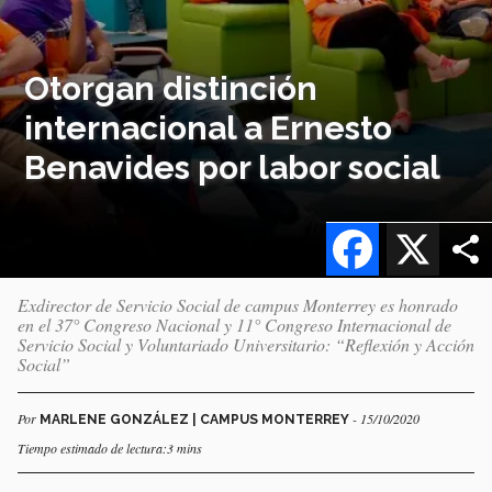
Otorgan distinción
internacional a Ernesto
Benavides por labor social
Facebook
X
Exdirector de Servicio Social de campus Monterrey es honrado
en el 37° Congreso Nacional y 11° Congreso Internacional de
Servicio Social y Voluntariado Universitario: “Reflexión y Acción
Social”
Por
- 15/10/2020
MARLENE GONZÁLEZ | CAMPUS MONTERREY
Tiempo estimado de lectura:3 mins