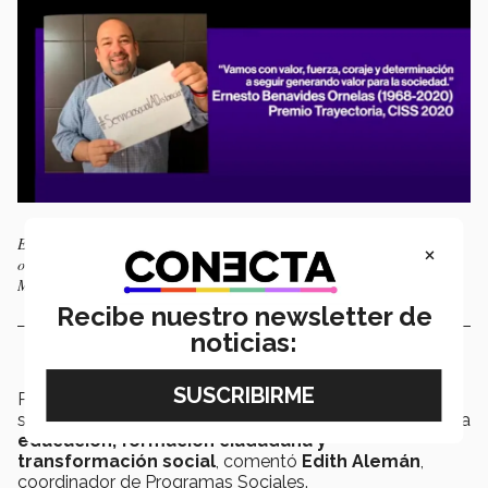
Ernesto Benavides se destacó por sus alianzas en más de 110
×
organizaciones socios formadoras del Servicio Social del Tec, campus
Monterrey, entre otros logros.
Recibe nuestro newsletter de
noticias:
Para el equipo de Servicio Social, el reconocimiento
simboliza un
homenaje
a la labor de Benavides hacia la
educación, formación ciudadana y
transformación social
, comentó
Edith Alemán
,
coordinador de Programas Sociales.