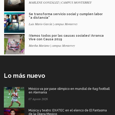
MARLENE GONZÁLEZ | CAMPUS MONTERREY
Se transforma servicio social y cumplen labor
“a distancia”
Luis Mario García | campus Monterrey
¡Vamos todos por las causas sociales! Arranca
Vive con Causa 2019
Martha Mariano | campus Monterrey
Lo más nuevo
México va por pase olímpico en mundial de flag football
en Alemania
07 Agosto 2026
Música y teatro: EXATEC en el elenco de El Fantasma
de la Ópera Mexico