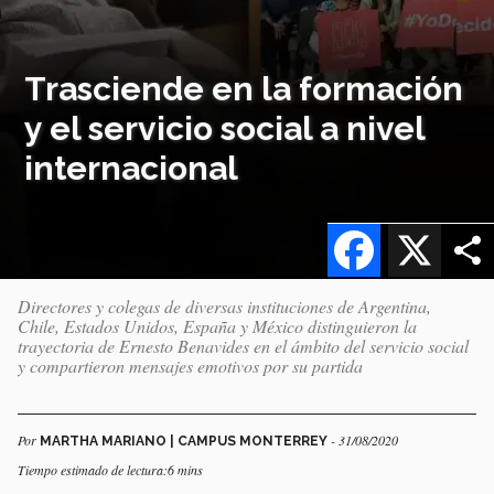
Trasciende en la formación
y el servicio social a nivel
internacional
Facebook
X
Directores y colegas de diversas instituciones de Argentina,
Chile, Estados Unidos, España y México distinguieron la
trayectoria de Ernesto Benavides en el ámbito del servicio social
y compartieron mensajes emotivos por su partida
Por
- 31/08/2020
MARTHA MARIANO | CAMPUS MONTERREY
Tiempo estimado de lectura:6 mins