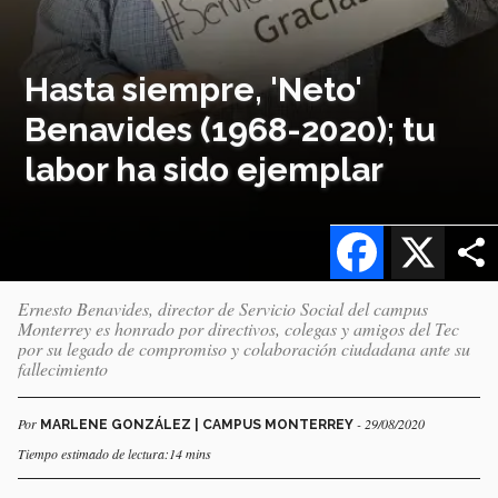
Hasta siempre, 'Neto'
Benavides (1968-2020); tu
labor ha sido ejemplar
Facebook
X
Ernesto Benavides, director de Servicio Social del campus
Monterrey es honrado por directivos, colegas y amigos del Tec
por su legado de compromiso y colaboración ciudadana ante su
fallecimiento
Por
- 29/08/2020
MARLENE GONZÁLEZ | CAMPUS MONTERREY
Tiempo estimado de lectura:14 mins