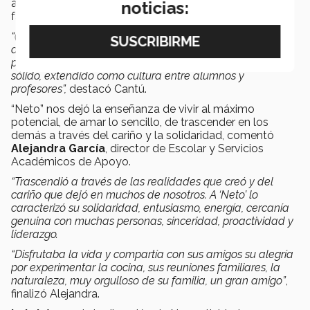
amistad, sinceridad, energía, su pasión por el trabajo,
noticias:
familia y la vida.
“(Su legado) como persona es su ejemplo de luchar por
aquello que uno cree, sin descanso y sin excusa; como
profesional: un programa de sentido humano fuerte,
sólido, extendido como cultura entre alumnos y
profesores”,
destacó Cantú.
“Neto” nos dejó la enseñanza de vivir al máximo
potencial, de amar lo sencillo, de trascender en los
demás a través del cariño y la solidaridad, comentó
Alejandra García
, director de Escolar y Servicios
Académicos de Apoyo.
“Trascendió a través de las realidades que creó y del
cariño que dejó en muchos de nosotros. A ‘Neto’ lo
caracterizó su solidaridad, entusiasmo, energía, cercanía
genuina con muchas personas, sinceridad, proactividad y
liderazgo.
“Disfrutaba la vida y compartía con sus amigos su alegría
por experimentar la cocina, sus reuniones familiares, la
naturaleza, muy orgulloso de su familia, un gran amigo”
,
finalizó Alejandra.