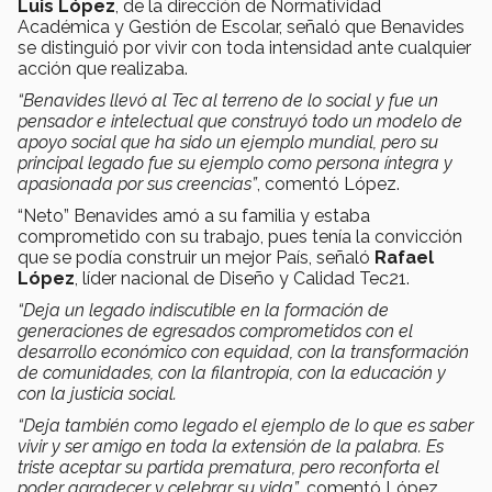
Luis López
, de la dirección de Normatividad
Académica y Gestión de Escolar, señaló que Benavides
se distinguió por vivir con toda intensidad ante cualquier
acción que realizaba.
“Benavides llevó al Tec al terreno de lo social y fue un
pensador e intelectual que construyó todo un modelo de
apoyo social que ha sido un ejemplo mundial, pero su
principal legado fue su ejemplo como persona íntegra y
apasionada por sus creencias”
, comentó López.
“Neto” Benavides amó a su familia y estaba
comprometido con su trabajo, pues tenía la convicción
que se podía construir un mejor País, señaló
Rafael
López
, líder nacional de Diseño y Calidad Tec21.
“Deja un legado indiscutible en la formación de
generaciones de egresados comprometidos con el
desarrollo económico con equidad, con la transformación
de comunidades, con la filantropía, con la educación y
con la justicia social.
“Deja también como legado el ejemplo de lo que es saber
vivir y ser amigo en toda la extensión de la palabra. Es
triste aceptar su partida prematura, pero reconforta el
poder agradecer y celebrar su vida”
, comentó López.