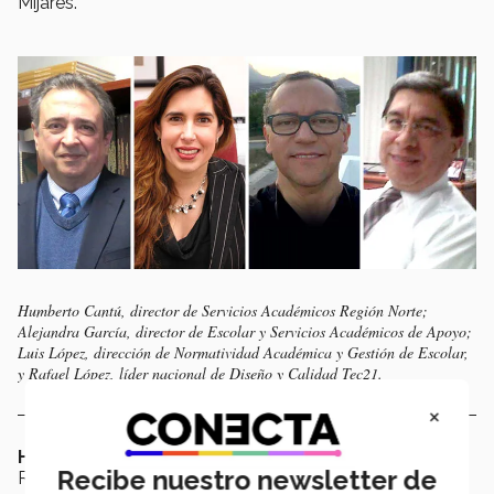
Mijares.
Humberto Cantú, director de Servicios Académicos Región Norte;
Alejandra García, director de Escolar y Servicios Académicos de Apoyo;
Luis López, dirección de Normatividad Académica y Gestión de Escolar,
y Rafael López, líder nacional de Diseño y Calidad Tec21.
×
Humberto Cantú
, director de Servicios Académicos
Recibe nuestro newsletter de
Región Norte, recordó a “Neto” por su peculiar alegría,