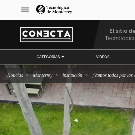
Pasar
navegación
menu
al
principal
contenido
principal
El sitio d
Tecnológic
Menu
CATEGORÍAS
VIDEOS
Comunidad
Noticias
Monterrey
Institución
¡Vamos todos por la