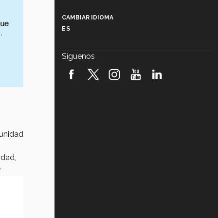
Más que un festival cultural: así es
la magia de VIBRART 2026 (video)
CAMBIAR IDIOMA
ES
Javier Guzmán: investigación con
impacto social (video)
Síguenos
¡México, en el top del mundial de
robótica FIRST 2026! (video)
Vida Tec: Pasión, disciplina y
básquetbol, con Gael Adame
(video)
¿Cómo es el Modelo Educativo
munidad
Tec? (video)
idad,
Vida Tec: Feminismo e Inteligencia
Artificial, Paola Ricaurte (video)
.