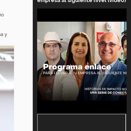
empresa al siguiente nivel (video)
no
na y