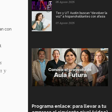
06 Agosto 2026
Tec y UT Austin buscan "devolver la
voz" a hispanohablantes con afasia
05 Agosto 2026
tan con
l
s
n y
Programa enlace: para llevar a tu