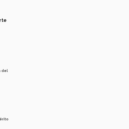
rte
a del
érito