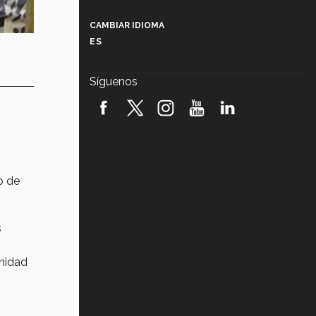
Más que un festival cultural: así es
la magia de VIBRART 2026 (video)
CAMBIAR IDIOMA
ES
Javier Guzmán: investigación con
impacto social (video)
Síguenos
¡México, en el top del mundial de
robótica FIRST 2026! (video)
Vida Tec: Pasión, disciplina y
básquetbol, con Gael Adame
(video)
o de
¿Cómo es el Modelo Educativo
Tec? (video)
s
Vida Tec: Feminismo e Inteligencia
Artificial, Paola Ricaurte (video)
unidad