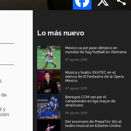
Lo más nuevo
México va por pase olímpico en
mundial de flag football en Alemania
07 Agosto 2026
Música y teatro: EXATEC en el
elenco de El Fantasma de la Ópera
s
México
07 Agosto 2026
 de
Borregos CCM van por el
campeonato en liga mayor de
americano
l y
06 Agosto 2026
ación
Del escenario de PrepaTec Qro al
teatro musical en Estados Unidos