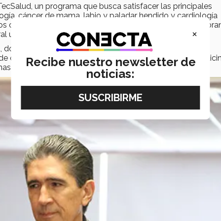
TecSalud, un programa que busca satisfacer las principales
ogía, cáncer de mama, labio y paladar hendido y cardiología
os con atención médica y hospitalaria en el Hospital Zambra
×
ral ubicado en Santa Catarina.
ud, donantes y empresas. En este proyecto se encuentran
de otras carreras, así como médicos de la Escuela de Medici
Recibe nuestro newsletter de
onas fueron beneficiadas por este programa.
noticias: