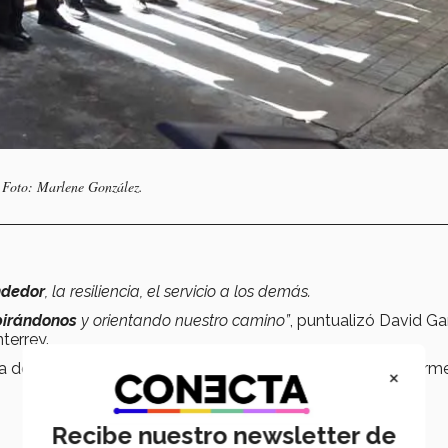
. Foto: Marlene González.
ndedor
, la resiliencia, el servicio a los demás.
pirándonos
y orientando nuestro camino”
, puntualizó David Ga
terrey.
ria de ambos, se guardó un
minuto de silencio
y posteriorm
×
Recibe nuestro newsletter de