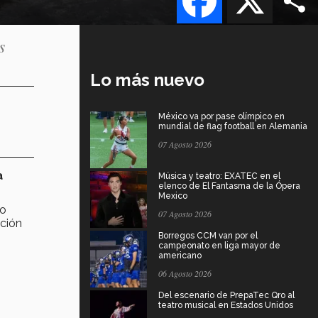
s
Lo más nuevo
México va por pase olímpico en
mundial de flag football en Alemania
07 Agosto 2026
a
Música y teatro: EXATEC en el
elenco de El Fantasma de la Ópera
Mexico
jo
07 Agosto 2026
ación
Borregos CCM van por el
campeonato en liga mayor de
americano
06 Agosto 2026
Del escenario de PrepaTec Qro al
teatro musical en Estados Unidos