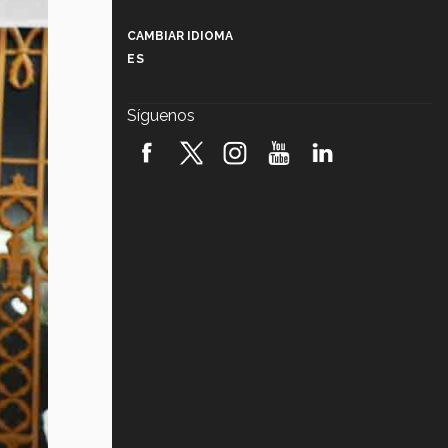
Más que un festival cultural: así es
la magia de VIBRART 2026 (video)
CAMBIAR IDIOMA
ES
Javier Guzmán: investigación con
impacto social (video)
Síguenos
¡México, en el top del mundial de
robótica FIRST 2026! (video)
Vida Tec: Pasión, disciplina y
básquetbol, con Gael Adame
(video)
¿Cómo es el Modelo Educativo
Tec? (video)
Vida Tec: Feminismo e Inteligencia
Artificial, Paola Ricaurte (video)