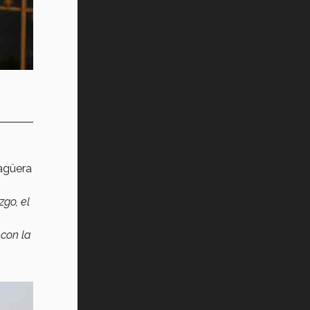
Lagüera
zgo, el
con la