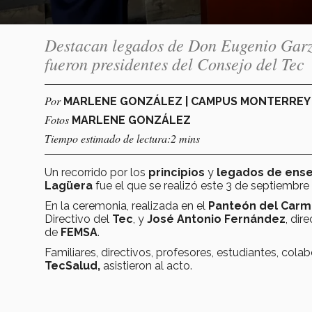
Destacan legados de Don Eugenio Garz
fueron presidentes del Consejo del Tec
Por
MARLENE GONZÁLEZ | CAMPUS MONTERRE
Fotos
MARLENE GONZÁLEZ
Tiempo estimado de lectura:2 mins
Un recorrido por los
principios
y
legados de ens
Lagüera
fue el que se realizó este 3 de septiembr
En la ceremonia, realizada en el
Panteón del Car
Directivo del
Tec
, y
José Antonio Fernández
, dir
de
FEMSA
.
Familiares, directivos, profesores, estudiantes, col
TecSalud,
asistieron al acto.