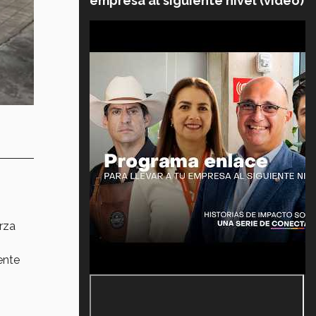
empresa al siguiente nivel (video)
rza
ente