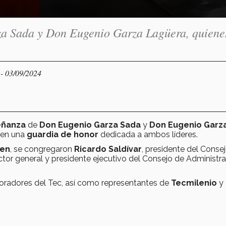
a Sada y Don Eugenio Garza Lagüera, quiene
- 03/09/2024
Y
eñanza
de
Don Eugenio Garza Sada
y
Don Eugenio Garz
e en una
guardia de honor
dedicada a ambos líderes.
men
, se congregaron
Ricardo Saldívar
, presidente del Conse
ector general y presidente ejecutivo del Consejo de Administr
aboradores del Tec, así como representantes de
Tecmilenio
y