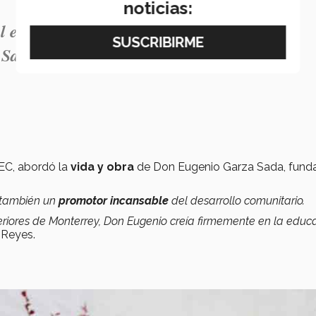
noticias:
 espíritu emprendedor, la resiliencia, el
 Salazar.
TEC, abordó la
vida y obra
de Don Eugenio Garza Sada, fund
o también un
promotor incansable
del desarrollo comunitario.
periores de Monterrey, Don Eugenio creía firmemente en la educ
ó Reyes.