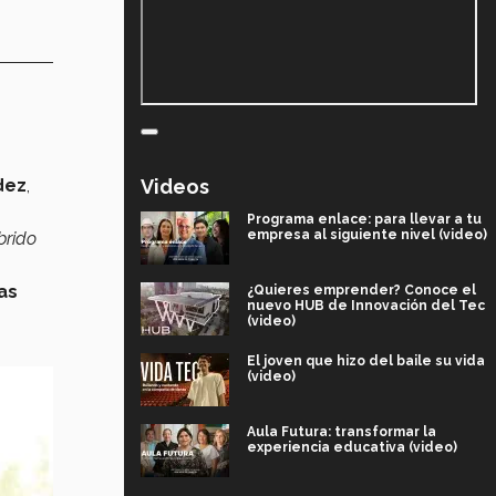
Videos
dez
,
Programa enlace: para llevar a tu
empresa al siguiente nivel (video)
brido
as
¿Quieres emprender? Conoce el
nuevo HUB de Innovación del Tec
(video)
El joven que hizo del baile su vida
(video)
Aula Futura: transformar la
experiencia educativa (video)