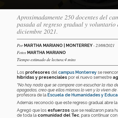
Aproximadamente 250 docentes del cam
pasada al regreso gradual y voluntario 
diciembre 2021.
Por
- 23/08/2021
MARTHA MARIANO | MONTERREY
Fotos
MARTHA MARIANO
Tiempo estimado de lectura:4 mins
Los
profesores
del
campus Monterrey
se reencon
híbridas y presenciales
por el nuevo semestre
ag
“No hay nada que se compare con escuchar la risa d
apagadas, creo que ellos mismos lo ven y lo viven d
profesora de la
Escuela de Humanidades y Educa
Además reconoció que este regreso gradual abre la 
Agregó que los
esfuerzos
que se realizaron para h
de toda la
comunidad del Tec
, para continuar co