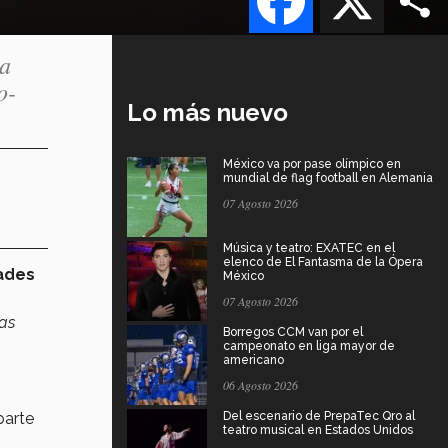
na
o-
Lo más nuevo
México va por pase olímpico en
mundial de flag football en Alemania
07 Agosto 2026
Música y teatro: EXATEC en el
elenco de El Fantasma de la Ópera
ades
México
07 Agosto 2026
as
Borregos CCM van por el
campeonato en liga mayor de
americano
06 Agosto 2026
parte
Del escenario de PrepaTec Qro al
teatro musical en Estados Unidos