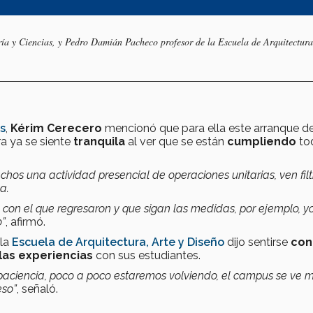
ería y Ciencias, y Pedro Damián Pacheco profesor de la Escuela de Arquitectura
as
,
Kérim Cerecero
mencionó que para ella este arranque d
ra ya se siente
tranquila
al ver que se están
cumpliendo
tod
os una actividad presencial de operaciones unitarias, ven filt
a.
con el que regresaron y que sigan las medidas, por ejemplo, yo
o”
, afirmó.
 la
Escuela de Arquitectura, Arte y Diseño
dijo sentirse
con
las experiencias
con sus estudiantes.
paciencia, poco a poco estaremos volviendo, el campus se ve 
eso”
, señaló.