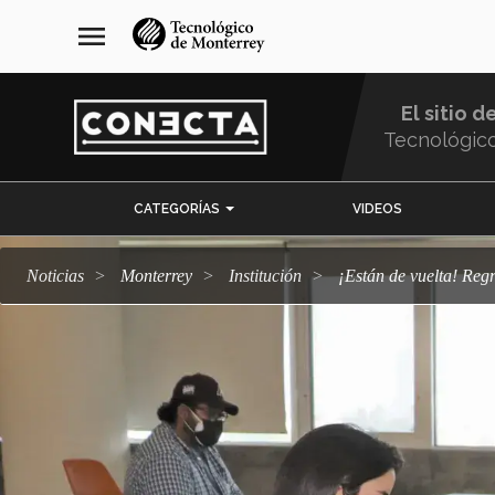
Pasar
navegación
menu
al
principal
contenido
principal
El sitio d
Tecnológic
Menu
CATEGORÍAS
VIDEOS
Comunidad
Noticias
Monterrey
Institución
¡Están de vuelta! R