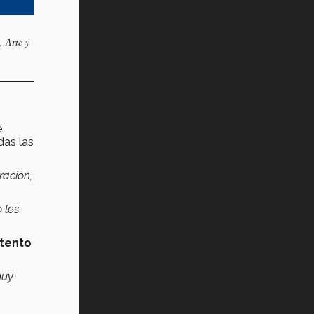
, Arte y
e
as las
ración,
 les
tento
muy