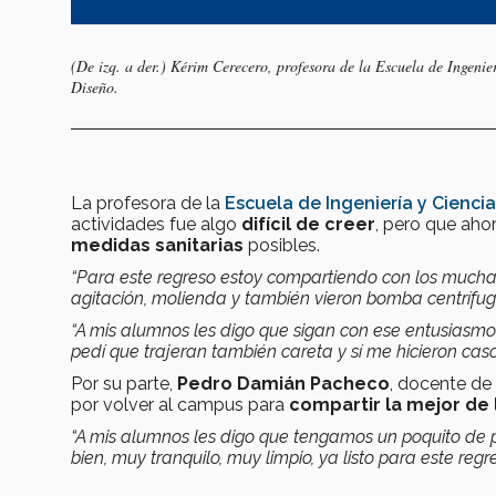
(De izq. a der.) Kérim Cerecero, profesora de la Escuela de Ingeni
Diseño.
La profesora de la
Escuela de Ingeniería y Cienci
actividades fue algo
difícil de creer
, pero que aho
medidas sanitarias
posibles.
“Para este regreso estoy compartiendo con los muchach
agitación, molienda y también vieron bomba centrífug
“A mis alumnos les digo que sigan con ese entusiasmo 
pedí que trajeran también careta y sí me hicieron cas
Por su parte,
Pedro Damián Pacheco
, docente de
por volver al campus para
compartir la mejor de 
“A mis alumnos les digo que tengamos un poquito de 
bien, muy tranquilo, muy limpio, ya listo para este regr