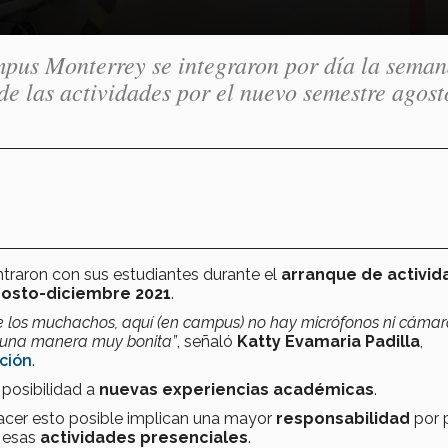
pus Monterrey se integraron por día la sema
de las actividades por el nuevo semestre agost
traron con sus estudiantes durante el
arranque de activid
osto-diciembre 2021
.
e los muchachos, aquí (en campus) no hay micrófonos ni cámar
e una manera muy bonita”
, señaló
Katty Evamaria Padilla
,
ción
.
posibilidad a
nuevas experiencias académicas
.
acer esto posible implican una mayor
responsabilidad
por 
n esas
actividades presenciales
.