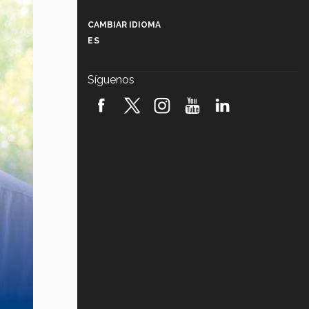
Más que un festival cultural: así es
la magia de VIBRART 2026 (video)
CAMBIAR IDIOMA
ES
Javier Guzmán: investigación con
impacto social (video)
Síguenos
¡México, en el top del mundial de
robótica FIRST 2026! (video)
Vida Tec: Pasión, disciplina y
básquetbol, con Gael Adame
(video)
¿Cómo es el Modelo Educativo
Tec? (video)
Vida Tec: Feminismo e Inteligencia
Artificial, Paola Ricaurte (video)