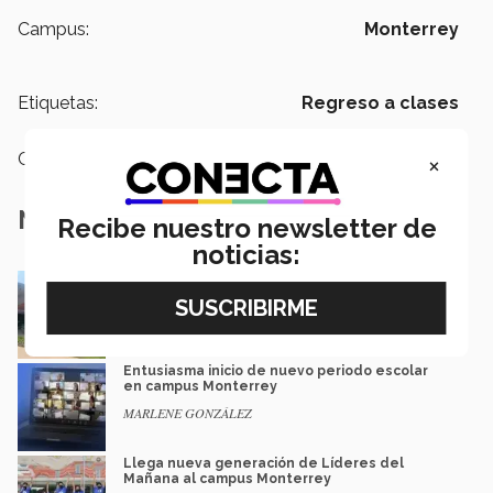
Campus:
Monterrey
Etiquetas:
Regreso a clases
×
Categoría:
Educación
Notas Relacionadas
Recibe nuestro newsletter de
noticias:
¡Listos para las clases híbridas semestrales
en campus Monterrey!
Luis Mario García | campus Monterrey
Entusiasma inicio de nuevo periodo escolar
en campus Monterrey
MARLENE GONZÁLEZ
Llega nueva generación de Líderes del
Mañana al campus Monterrey