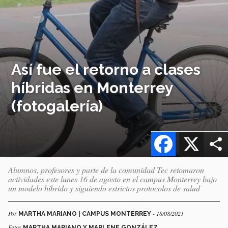
Así fue el retorno a clases
híbridas en Monterrey
(fotogalería)
Facebook
X
Alumnos, profesores y parte de la comunidad Tec retomaron
actividades este lunes 16 de agosto en el campus Monterrey bajo
un modelo híbrido y siguiendo estrictos protocolos de salud
Por
- 18/08/2021
MARTHA MARIANO | CAMPUS MONTERREY
Fotos
MARTHA MARIANO Y MARLENE GONZÁLEZ