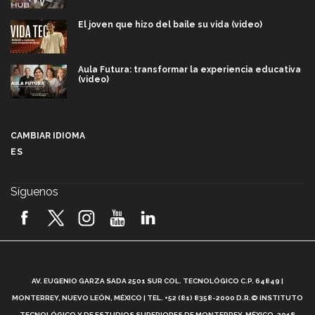
El joven que hizo del baile su vida (video)
Aula Futura: transformar la experiencia educativa
(video)
Más que un festival cultural: así es la magia de
VIBRART 2026 (video)
CAMBIAR IDIOMA
ES
Javier Guzmán: investigación con impacto social
(video)
Síguenos
¡México, en el top del mundial de robótica FIRST
2026! (video)
Vida Tec: Pasión, disciplina y básquetbol, con Gael
Adame (video)
A
AV. EUGENIO GARZA SADA 2501 SUR COL. TECNOLÓGICO C.P. 64849 |
L
¿Cómo es el Modelo Educativo Tec? (video)
MONTERREY, NUEVO LEÓN, MÉXICO | TEL. +52 (81) 8358-2000 D.R.© INSTITUTO
TECNOLÓGICO Y DE ESTUDIOS SUPERIORES DE MONTERREY, MÉXICO. 2018