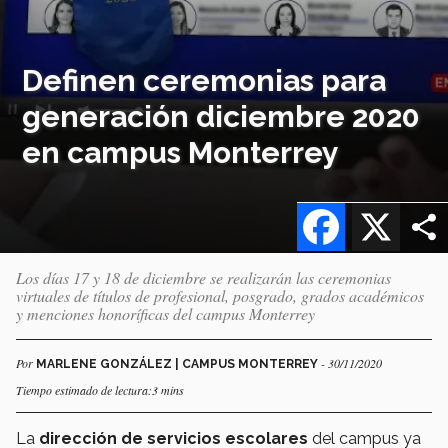
Definen ceremonias para
generación diciembre 2020
en campus Monterrey
Facebook
X
Los días 17 y 18 de diciembre se realizarán las ceremonias
virtuales de títulos de profesional, posgrado, grados académicos
y menciones honoríficas del campus Monterrey
Por
- 30/11/2020
MARLENE GONZÁLEZ | CAMPUS MONTERREY
Tiempo estimado de lectura:3 mins
La
dirección de servicios escolares
del campus ya