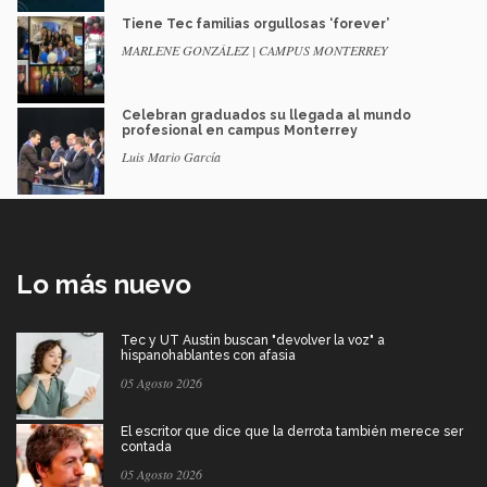
Tiene Tec familias orgullosas ‘forever’
MARLENE GONZÁLEZ | CAMPUS MONTERREY
Celebran graduados su llegada al mundo
profesional en campus Monterrey
Luis Mario García
Lo más nuevo
Tec y UT Austin buscan "devolver la voz" a
hispanohablantes con afasia
05 Agosto 2026
El escritor que dice que la derrota también merece ser
contada
05 Agosto 2026