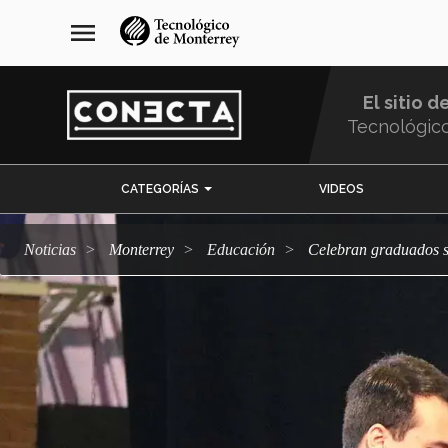
Pasar
navegación
menu
al
principal
contenido
principal
El sitio d
Tecnológic
Menu
CATEGORÍAS
VIDEOS
Comunidad
Noticias
Monterrey
Educación
Celebran graduados 