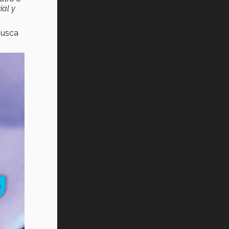
ial y
busca