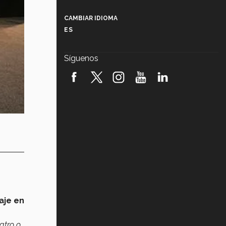
Más que un festival cultural: así es
la magia de VIBRART 2026 (video)
CAMBIAR IDIOMA
ES
Javier Guzmán: investigación con
impacto social (video)
Síguenos
¡México, en el top del mundial de
robótica FIRST 2026! (video)
Vida Tec: Pasión, disciplina y
básquetbol, con Gael Adame
(video)
¿Cómo es el Modelo Educativo
Tec? (video)
Vida Tec: Feminismo e Inteligencia
Artificial, Paola Ricaurte (video)
aje en
atro o