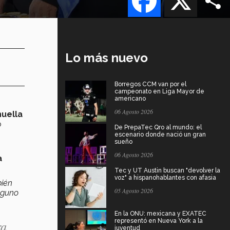
Lo más nuevo
Borregos CCM van por el
campeonato en Liga Mayor de
americano
06 Agosto 2026
huella
o
De PrepaTec Qro al mundo: el
escenario donde nació un gran
sueño
06 Agosto 2026
a
Tec y UT Austin buscan "devolver la
voz" a hispanohablantes con afasia
bién
05 Agosto 2026
nguno
En la ONU: mexicana y EXATEC
representó en Nueva York a la
ra
juventud