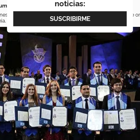
noticias:
alumnos
, y los invitó además a ser personas de bien.
enes de esta
Generación 116
en medio de un ambiente de or
ia.