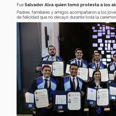
Fue
Salvador Alva quien tomó protesta a los 
Padres, familiares y amigos acompañaron a los jóv
de felicidad que no decayó durante toda la ceremon