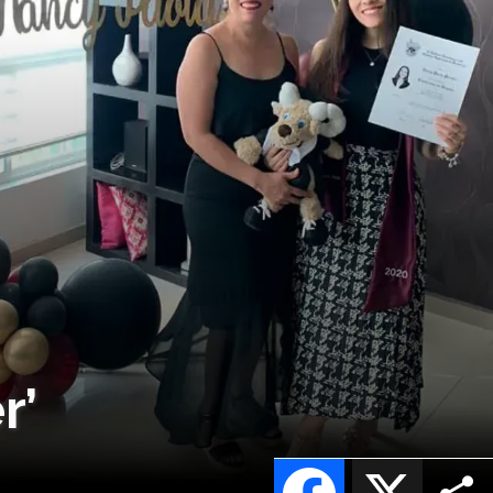
r’
Facebook
X