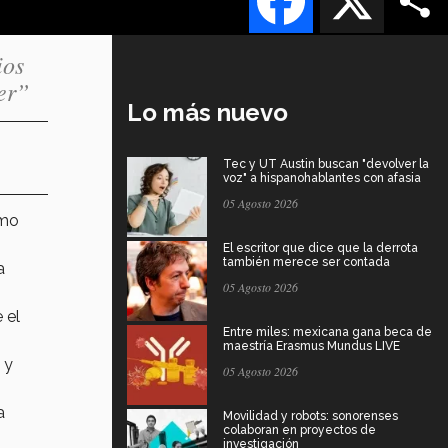
ios
er”
Lo más nuevo
Tec y UT Austin buscan "devolver la
voz" a hispanohablantes con afasia
05 Agosto 2026
omo
El escritor que dice que la derrota
también merece ser contada
a
05 Agosto 2026
 el
Entre miles: mexicana gana beca de
maestría Erasmus Mundus LIVE
 y
05 Agosto 2026
a
Movilidad y robots: sonorenses
colaboran en proyectos de
investigación