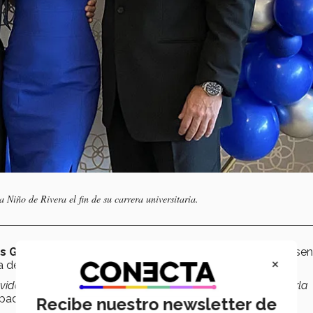
 Niño de Rivera el fin de su carrera universitaria.
s González y Alejandra Niño de Rivera
l estuvieron prese
×
da de
Ingeniero en Desarrollo Sustentable (IDS)
.
ida y con Dios por este logro. No nos queda más que seguirla
padres.
Recibe nuestro newsletter de