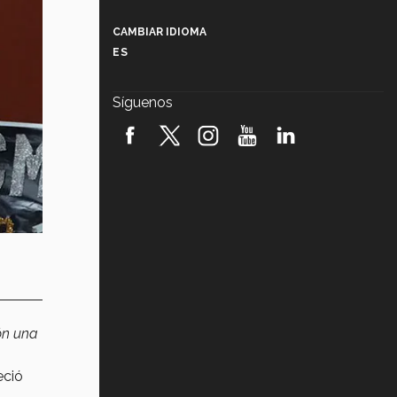
Más que un festival cultural: así es
la magia de VIBRART 2026 (video)
CAMBIAR IDIOMA
ES
Javier Guzmán: investigación con
impacto social (video)
Síguenos
¡México, en el top del mundial de
robótica FIRST 2026! (video)
Vida Tec: Pasión, disciplina y
básquetbol, con Gael Adame
(video)
¿Cómo es el Modelo Educativo
Tec? (video)
Vida Tec: Feminismo e Inteligencia
Artificial, Paola Ricaurte (video)
ón una
eció