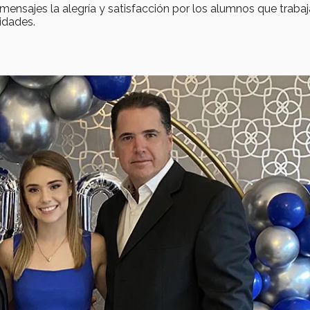
ensajes la alegría y satisfacción por los alumnos que traba
idades.