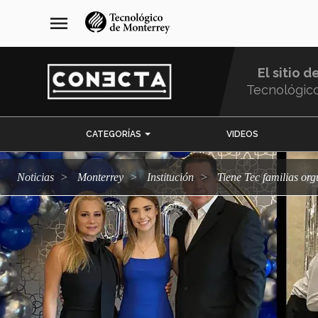
Pasar
navegación
menu
al
principal
contenido
principal
El sitio d
Tecnológic
Menu
CATEGORÍAS
VIDEOS
Comunidad
Noticias
Monterrey
Institución
Tiene Tec familias org