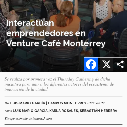
Interactúan
emprendedores en
Venture Café Monterrey
Facebook
X
Se realiza por primera vez el Thursday Gathering de dicha
iniciativa para unir a los diferentes actores del ecosistema de
innovación de la ciudad
Por
- 27/05/2022
LUIS MARIO GARCÍA | CAMPUS MONTERREY
Fotos
LUIS MARIO GARCÍA, KARLA ROSALES, SEBASTIÁN HERRERA
Tiempo estimado de lectura:5 mins