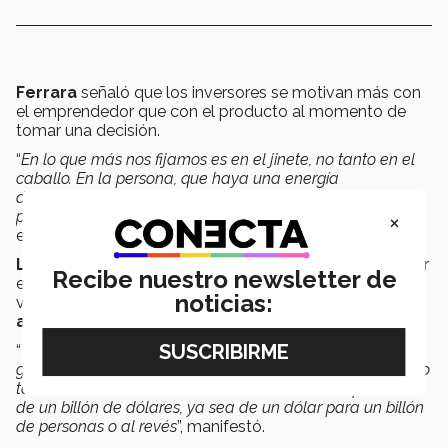
Ferrara
señaló que los inversores se motivan más con
el emprendedor que con el producto al momento de
tomar una decisión.
“
En lo que más nos fijamos es en el jinete, no tanto en el
caballo. En la persona, que haya una energía
desbordada, una claridad de pensamiento, un
×
profesionalismo brutal y una honestidad relevante
”,
expresó.
Liza Velarde
comentó que el camino del emprendedor
Recibe nuestro newsletter de
es duro, se puede estar cerca de la quiebra más de una
noticias:
vez, pero lo importante es
no claudicar y encontrar
algo que la gente necesite
.
“
Tienen que encontrar una problemática, algo que la
gente esté dispuesta a conseguir y háganlo crecer. ¿Cómo
te conviertes en un unicornio? Solucionando un problema
de un billón de dólares, ya sea de un dólar para un billón
de personas o al revés
”, manifestó.