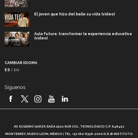
El joven que hizo del baile su vida (video)
Aula Futura: transformar la experiencia educativa
(video)
Más que un festival cultural: así es la magia de
VIBRART 2026 (video)
CAMBIAR IDIOMA
ES
|
EN
Javier Guzmán: investigación con impacto social
(video)
Síguenos
¡México, en el top del mundial de robótica FIRST
2026! (video)
Vida Tec: Pasión, disciplina y básquetbol, con Gael
Adame (video)
A
AV. EUGENIO GARZA SADA 2501 SUR COL. TECNOLÓGICO C.P. 64849 |
L
¿Cómo es el Modelo Educativo Tec? (video)
MONTERREY, NUEVO LEÓN, MÉXICO | TEL. +52 (81) 8358-2000 D.R.© INSTITUTO