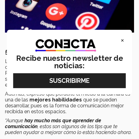
×
5.- Perderle el miedo a la cámara
Recibe nuestro newsletter de
La experta en
comunicación y emprendimiento
,
noticias:
comentó que las redes sociales como Instagram con
Reels y Tik Tok, demandan que los emprendedores
sepan hacer videos de calidad para posicionarse en
estos canales.
Además, expresó que perderle el miedo a la cámara es
una de las
mejores habilidades
que se pueden
desarrollar, pues es la forma de comunicación mejor
recibida en estos espacios.
“Aunque
hay mucho más que aprender de
comunicación
, estos son algunos de los tips que te
pueden ayudar a mejorar cómo lo estás haciendo ahora.