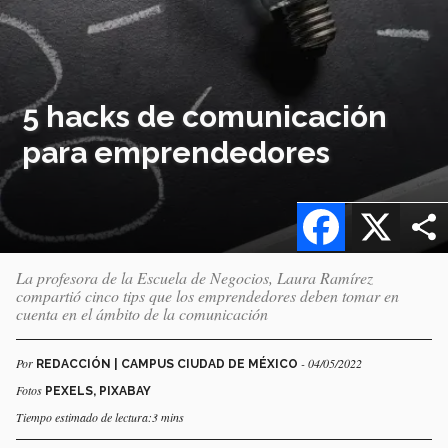
5 hacks de comunicación
para emprendedores
Facebook
X
La profesora de la Escuela de Negocios, Laura Ramírez
compartió cinco tips que los emprendedores deben tomar en
cuenta en el ámbito de la comunicación
Por
- 04/05/2022
REDACCIÓN | CAMPUS CIUDAD DE MÉXICO
Fotos
PEXELS, PIXABAY
Tiempo estimado de lectura:3 mins