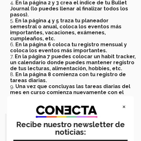
En la página 2 y 3 crea el índice de tu Bullet
Journal (lo puedes llenar al finalizar todos los
pasos).
En la página 4 y 5 traza tu planeador
semestral o anual, coloca los eventos más
importantes, vacaciones, exámenes,
cumpleaños, etc.
En la página 6 coloca tu registro mensual y
coloca los eventos más importantes.
En la página 7 puedes colocar un habit tracker,
un calendario donde puedes mantener registro
de tus lecturas, alimentación, hobbies, etc.
En la página 8 comienza con tu registro de
tareas diarias.
Una vez que concluyas las tareas diarias del
mes en curso comienza nuevamente con el
paso 6.
×
"
El Bullet Journal es un sistema que
Recibe nuestro newsletter de
nos permite recordar el pasado,
noticias: