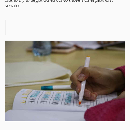
plumón, y la segunda es cómo movemos el plumón
”,
señaló.