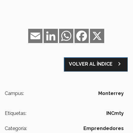
Email
LinkedIn
WhatsApp
Facebook
X
navigate_next
VOLVER AL ÍNDICE
Campus:
Monterrey
Etiquetas:
INCmty
Categoría:
Emprendedores