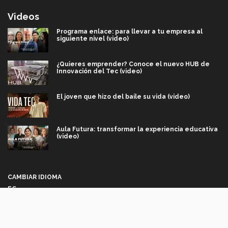
Videos
Programa enlace: para llevar a tu empresa al
siguiente nivel (video)
¿Quieres emprender? Conoce el nuevo HUB de
Innovación del Tec (video)
El joven que hizo del baile su vida (video)
Aula Futura: transformar la experiencia educativa
(video)
Más que un festival cultural: así es la magia de
VIBRART 2026 (video)
CAMBIAR IDIOMA
ES
Javier Guzmán: investigación con impacto social
(video)
Síguenos
¡México, en el top del mundial de robótica FIRST