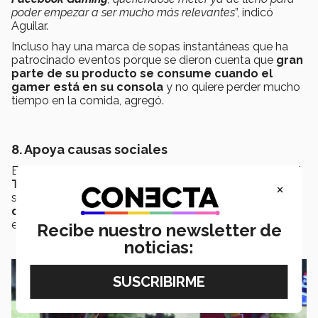
poder empezar a ser mucho más relevantes
”, indicó
Aguilar.
Incluso hay una marca de sopas instantáneas que ha
patrocinado eventos porque se dieron cuenta que
gran
parte de su producto se consume cuando el
gamer está en su consola
y no quiere perder mucho
tiempo en la comida, agregó.
8. Apoya causas sociales
En Chile, el Teletón creó un metaverso llamado
Ciudad
Teletón
, a través de la plataforma
Roblox
, en el cual
×
se generaron
más de 22 mil horas de juego y más
de 167 mil donantes
a esta causa social, especificó el
especialista.
Recibe nuestro newsletter de
noticias: