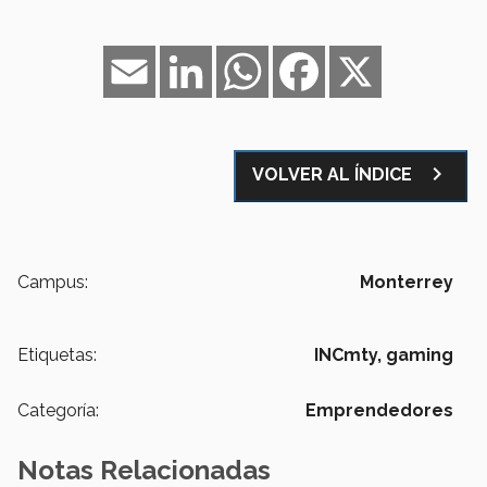
Email
LinkedIn
WhatsApp
Facebook
X
navigate_next
VOLVER AL ÍNDICE
Campus:
Monterrey
Etiquetas:
INCmty,
gaming
Categoría:
Emprendedores
Notas Relacionadas