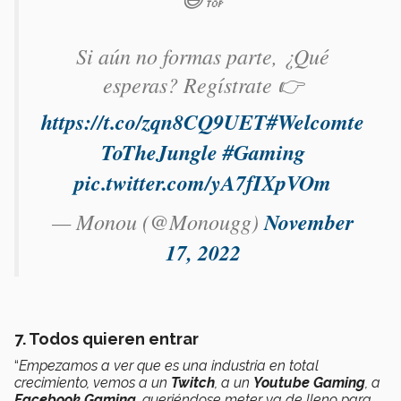
Si aún no formas parte, ¿Qué
esperas? Regístrate 👉
https://t.co/zqn8CQ9UET
#Welcomte
ToTheJungle
#Gaming
pic.twitter.com/yA7fIXpVOm
— Monou (@Monougg)
November
17, 2022
7. Todos quieren entrar
“
Empezamos a ver que es una industria en total
crecimiento, vemos a un
Twitch
, a un
Youtube Gaming
, a
Facebook Gaming
, queriéndose meter ya de lleno para