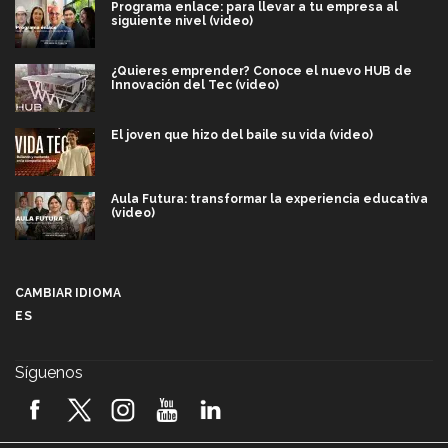
Programa enlace: para llevar a tu empresa al
siguiente nivel (video)
¿Quieres emprender? Conoce el nuevo HUB de
Innovación del Tec (video)
El joven que hizo del baile su vida (video)
Aula Futura: transformar la experiencia educativa
(video)
Más que un festival cultural: así es la magia de
VIBRART 2026 (video)
CAMBIAR IDIOMA
ES
Javier Guzmán: investigación con impacto social
(video)
Síguenos
¡México, en el top del mundial de robótica FIRST
2026! (video)