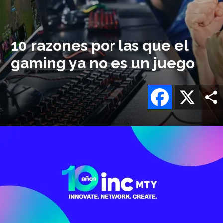
10 razones por las que el
gaming ya no es un juego
Facebook
X
Imagen
o
logo