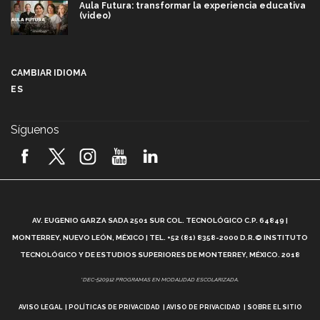
Aula Futura: transformar la experiencia educativa
(video)
Más que un festival cultural: así es la magia de
VIBRART 2026 (video)
CAMBIAR IDIOMA
ES
Javier Guzmán: investigación con impacto social
(video)
Síguenos
¡México, en el top del mundial de robótica FIRST
2026! (video)
Vida Tec: Pasión, disciplina y básquetbol, con Gael
Adame (video)
A
AV. EUGENIO GARZA SADA 2501 SUR COL. TECNOLÓGICO C.P. 64849 |
L
¿Cómo es el Modelo Educativo Tec? (video)
MONTERREY, NUEVO LEÓN, MÉXICO | TEL. +52 (81) 8358-2000 D.R.© INSTITUTO
TECNOLÓGICO Y DE ESTUDIOS SUPERIORES DE MONTERREY, MÉXICO. 2018
Vida Tec: Feminismo e Inteligencia Artificial, Paola
*DEC-520912 PROGRAMAS EN MODALIDAD ESCOLARIZADA.
Ricaurte (video)
AVISO LEGAL
POLÍTICAS DE PRIVACIDAD
AVISO DE PRIVACIDAD
SOBRE EL SITIO