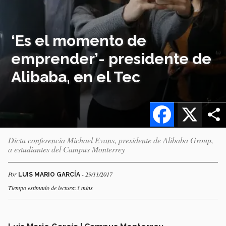
‘Es el momento de
emprender’- presidente de
Alibaba, en el Tec
Facebook
X
Dicta conferencia Michael Evans, presidente de Alibaba Group,
a estudiantes del Campus Monterrey
Por
- 29/11/2017
LUIS MARIO GARCÍA
Tiempo estimado de lectura:3 mins