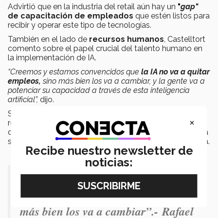
Advirtió que en la industria del retail aún hay un
"
gap"
de capacitación de empleados
que estén listos para
recibir y operar este tipo de tecnologías.
También en el lado de
recursos humanos
, Castelltort
comento sobre el papel crucial del talento humano en
la implementación de IA.
“Creemos y estamos convencidos que
la IA no va a quitar
empleos,
sino más bien los va a cambiar, y la gente va a
potenciar su capacidad a través de esta inteligencia
artificial”,
dijo.
Subrayó que estos desafíos de la IA invitan a hacer un
×
replanteamiento interno en la organización, de hacia
dónde ven el futuro de la organización y de qué manera
se pueden aprovechar los beneficios de esta tecnología.
Recibe nuestro newsletter de
noticias:
“Creemos y estamos convencidos que
la IA no va a quitar empleos, sino
más bien los va a cambiar”.-
Rafael