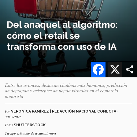
Del anaquel al algoritmo:
cómo el retail se
transforma con uso de IA
Facebook
X
Entre los avances, destacan chatbots más humanos, predicción
de demanda y asistentes de tienda virtuales en el comercio
minorista
Por
-
VERÓNICA RAMÍREZ | REDACCIÓN NACIONAL CONECTA
30/05/2025
Fotos
SHUTTERSTOCK
Tiempo estimado de lectura:5 mins