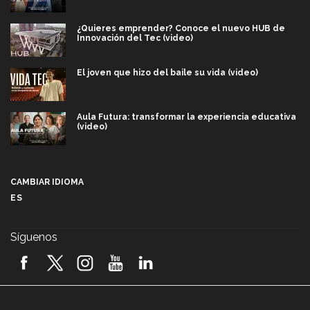
¿Quieres emprender? Conoce el nuevo HUB de
Innovación del Tec (video)
El joven que hizo del baile su vida (video)
Aula Futura: transformar la experiencia educativa
(video)
Más que un festival cultural: así es la magia de
VIBRART 2026 (video)
CAMBIAR IDIOMA
ES
Javier Guzmán: investigación con impacto social
(video)
Síguenos
¡México, en el top del mundial de robótica FIRST
2026! (video)
Vida Tec: Pasión, disciplina y básquetbol, con Gael
Adame (video)