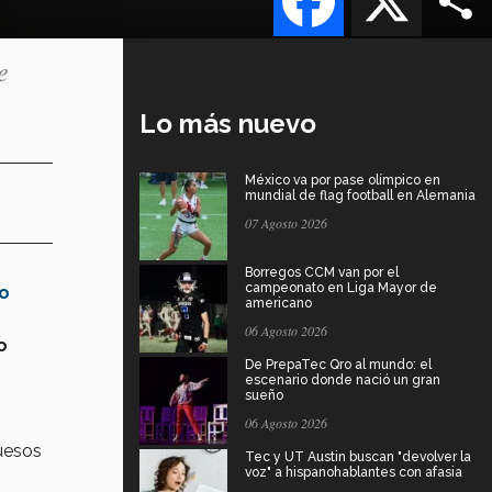
e
Lo más nuevo
México va por pase olímpico en
mundial de flag football en Alemania
07 Agosto 2026
Borregos CCM van por el
campeonato en Liga Mayor de
to
americano
06 Agosto 2026
o
De PrepaTec Qro al mundo: el
escenario donde nació un gran
sueño
06 Agosto 2026
huesos
Tec y UT Austin buscan "devolver la
voz" a hispanohablantes con afasia