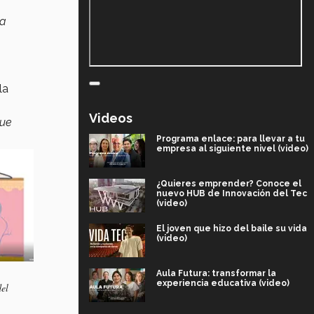
la
la
Videos
que
Programa enlace: para llevar a tu
empresa al siguiente nivel (video)
¿Quieres emprender? Conoce el
nuevo HUB de Innovación del Tec
(video)
El joven que hizo del baile su vida
(video)
Aula Futura: transformar la
experiencia educativa (video)
del