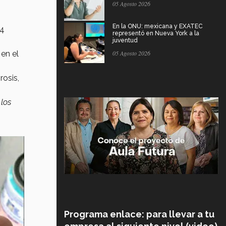
05 Agosto 2026
En la ONU: mexicana y EXATEC
 4
representó en Nueva York a la
juventud
en el
05 Agosto 2026
osis,
los
Programa enlace: para llevar a tu