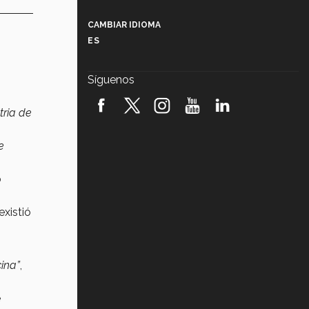
Más que un festival cultural: así es
la magia de VIBRART 2026 (video)
CAMBIAR IDIOMA
ES
Javier Guzmán: investigación con
impacto social (video)
Síguenos
¡México, en el top del mundial de
robótica FIRST 2026! (video)
tria de
Vida Tec: Pasión, disciplina y
e
básquetbol, con Gael Adame
(video)
o
¿Cómo es el Modelo Educativo
Tec? (video)
existió
Vida Tec: Feminismo e Inteligencia
Artificial, Paola Ricaurte (video)
cina”
,
e