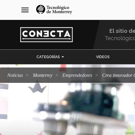
Pasar
navegación
menu
al
principal
contenido
principal
El sitio d
Tecnológic
Menu
CATEGORÍAS
VIDEOS
Comunidad
Noticias
Monterrey
emprendedores
Crea innovador 