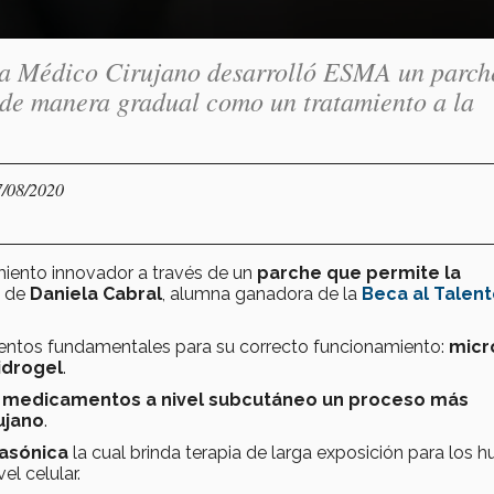
era Médico Cirujano desarrolló ESMA un parch
de manera gradual como un tratamiento a la
7/08/2020
miento innovador a través de un
parche que permite la
 de
Daniela Cabral
, alumna ganadora de la
Beca al Talen
entos fundamentales para su correcto funcionamiento:
micr
idrogel
.
e medicamentos a nivel subcutáneo un proceso más
ujano
.
rasónica
la cual brinda terapia de larga exposición para los 
l celular.