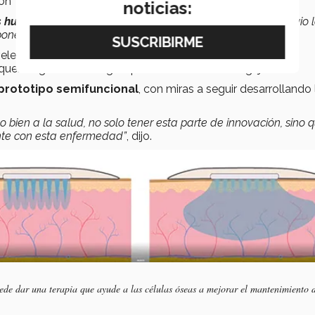
ión
noticias:
s huesos
, esto está fundamentado en un estudio donde se vio 
ponerse a un poco de vibraciones ultrasónicas”
, mencionó.
eles de concentración que se encarga de saber cuánto
queñas gotas de sangre que reciben las micro agujas.
prototipo semifuncional
, con miras a seguir desarrollando 
o bien a la salud, no solo tener esta parte de innovación, sino 
nte con esta enfermedad”
, dijo.
ede dar una terapia que ayude a las células óseas a mejorar el mantenimiento 