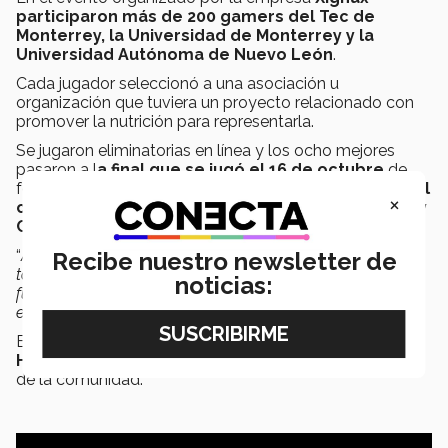
participaron más de 200 gamers del Tec de
Monterrey, la Universidad de Monterrey y la
Universidad Autónoma de Nuevo León
.
Cada jugador seleccionó a una asociación u
organización que tuviera un proyecto relacionado con
promover la nutrición para representarla.
Se jugaron eliminatorias en línea y los ocho mejores
pasaron a l
a final que se jugó el 16 de octubre
de
forma presencial; a ésta
avanzaron cinco gamers del
×
campus Monterrey y la final se jugó entre Rafael y
Carlos
.
“
A mi compañero 'Cali' nunca le había ganado bien y en
Recibe nuestro newsletter de
torneos menos, entonces cuando le gané sentí como si
noticias:
fuera un sueño, porque siempre me había querido
enfrentar con él en una final
”, señaló 'Rafita'.
El objetivo del torneo fue apoyar las iniciativas de
Hambre Cero
realizadas por los organismos sociales
de la comunidad.