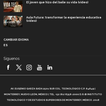
El joven que hizo del baile su vida (video)
Aula Futura: transformar la experiencia educativa
(video)
Más que un festival cultural: así es la magia de
VIBRART 2026 (video)
CAMBIAR IDIOMA
ES
Javier Guzmán: investigación con impacto social
(video)
Síguenos
¡México, en el top del mundial de robótica FIRST
2026! (video)
Vida Tec: Pasión, disciplina y básquetbol, con Gael
Adame (video)
A
AV. EUGENIO GARZA SADA 2501 SUR COL. TECNOLÓGICO C.P. 64849 |
L
¿Cómo es el Modelo Educativo Tec? (video)
MONTERREY, NUEVO LEÓN, MÉXICO | TEL. +52 (81) 8358-2000 D.R.© INSTITUTO
TECNOLÓGICO Y DE ESTUDIOS SUPERIORES DE MONTERREY, MÉXICO. 2018