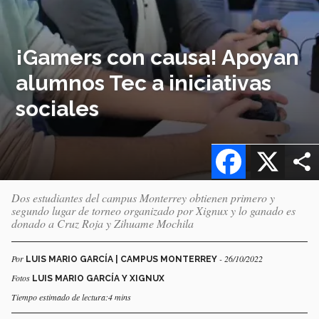
¡Gamers con causa! Apoyan
alumnos Tec a iniciativas
sociales
Facebook
X
Dos estudiantes del campus Monterrey obtienen primero y
segundo lugar de torneo organizado por Xignux y lo ganado es
donado a Cruz Roja y Zihuame Mochila
Por
- 26/10/2022
LUIS MARIO GARCÍA | CAMPUS MONTERREY
Fotos
LUIS MARIO GARCÍA Y XIGNUX
Tiempo estimado de lectura:4 mins