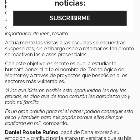
pandemia logró trabajar con
alumnos de preescolar
noticias:
hasta tercer año de primaria
de diversas escuelas
del municipio de Apodaca.
“Mi plan es seguir creciendo este proyecto, escalarlo a
secundarias donde pueda dar charlas sobre la
importancia de leer”
, resaltó.
Actualmente las visitas a las escuelas se encuentran
suspendidas, sin embargo espera retomarlos tan pronto
se reactiven las clases presenciales.
Con este objetivo en mente es que la estudiante
buscará poner el alto el nombre del Tecnológico de
Monterrey a través de proyectos que beneficien a los
sectores más vulnerables.
“A los que hicieron posible esta oportunidad les doy las
gracias, es algo que de todo corazón les agradezco yo y
toda mi familia.
Es un gran orgullo para mí el haber podido conseguir esta
beca y también para mis papás porque ellos siempre
confiaron en mí”
, compartió.
Daniel Rosete Rufino
, papá de Dana expresó su
emoción y gratitud por la etapa universitaria que su hija