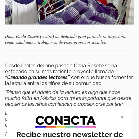
Dana Paola Rosete (centro) ha dedicado gran parte de su trayectoria
como estudiante a trabajar en diversos proyectos sociales.
Desde finales del año pasado Dana Rosete se ha
enfocado en su más reciente proyecto llamado
“Creando grandes lectores”
con el que busca fomentar
la lectura entre los niños de su comunidad.
“Pienso que el hábito de la lectura es algo que hace
mucha falta en México, para mí es importante que desde
pequeños los niños comiencen a apasionarse por leer.
Lo que hago es ir con los niños a las escuelas y leerles
×
cuestos infantiles, al final les hago preguntas y les doy un
premio, esto para motivarlos a prestar atención”
, dijo.
Recibe nuestro newsletter de
A pesar de ser un proyecto reciente, Dana antes de la