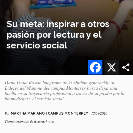
Su meta: inspirar a otros
pasión por lectura y el
servicio social
Facebook
X
Dana Paola Rosete integrante de la séptima generación de
Líderes del Mañana del campus Monterrey busca dejar una
huella en su trayectoria profesional a través de su pasión por la
biomedicina y el servicio social
Por
- 17/08/2020
MARTHA MARIANO | CAMPUS MONTERREY
Tiempo estimado de lectura:4 mins