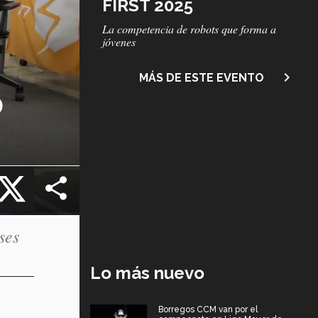
FIRST 2025
Subtítulo
La competencia de robots que forma a
jóvenes
navigate_next
MÁS DE ESTE EVENTO
o
cebook
X
ses
Lo más nuevo
Borregos CCM van por el