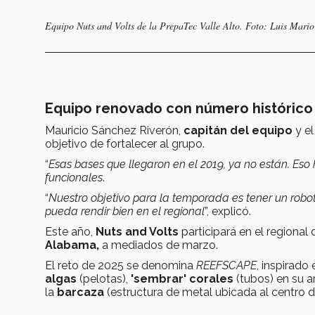
Equipo Nuts and Volts de la PrepaTec Valle Alto. Foto: Luis Mario
Equipo renovado con número histórico
Mauricio Sánchez Riverón,
capitán del equipo
y e
objetivo de fortalecer al grupo.
“
Esas bases que llegaron en el 2019, ya no están. Es
funcionales
.
“
Nuestro objetivo para la temporada es tener un robo
pueda rendir bien en el regional
”, explicó.
Este año,
Nuts and Volts
participará en el regional
Alabama,
a mediados de marzo.
El reto de 2025 se denomina
REEFSCAPE
, inspirado
algas
(pelotas),
'sembrar' corales
(tubos) en su a
la
barcaza
(estructura de metal ubicada al centro d