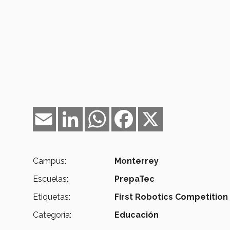
Email
LinkedIn
WhatsApp
Facebook
X
Campus:
Monterrey
Escuelas:
PrepaTec
Etiquetas:
First Robotics Competition
Categoría:
Educación