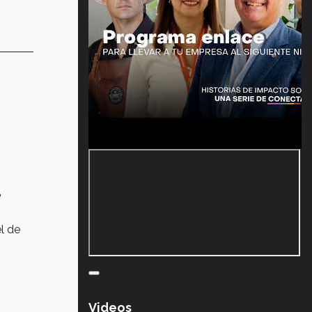
e
el de
Videos