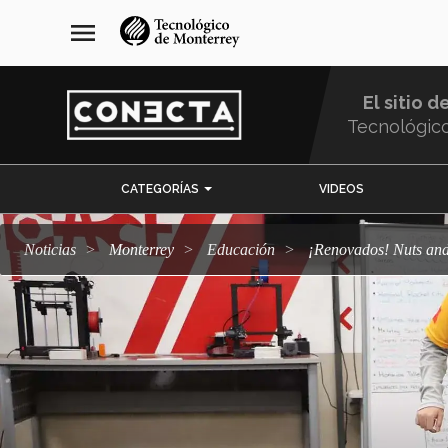
Pasar
navegación
menu
al
principal
contenido
principal
El sitio d
Tecnológic
Menu
CATEGORÍAS
VIDEOS
Comunidad
Noticias
Monterrey
Educación
¡Renovados! Nuts an