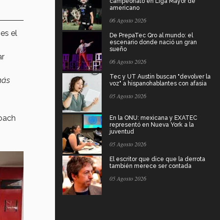
campeonato en Liga Mayor de
americano
06 Agosto 2026
es el
De PrepaTec Qro al mundo: el
escenario donde nació un gran
sueño
ar
06 Agosto 2026
Tec y UT Austin buscan "devolver la
más
voz" a hispanohablantes con afasia
05 Agosto 2026
oach
En la ONU: mexicana y EXATEC
representó en Nueva York a la
juventud
05 Agosto 2026
El escritor que dice que la derrota
también merece ser contada
05 Agosto 2026