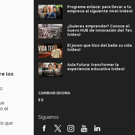
Programa enlace: para llevar a tu
empresa al siguiente nivel (video)
¿Quieres emprender? Conoce el
nuevo HUB de Innovación del Tec
(video)
El joven que hizo del baile su vida
(video)
Aula Futura: transformar la
experiencia educativa (video)
re los
Más que un festival cultural: así es
no
la magia de VIBRART 2026 (video)
CAMBIAR IDIOMA
ES
ue
Javier Guzmán: investigación con
impacto social (video)
tó el
Síguenos
ta que
¡México, en el top del mundial de
robótica FIRST 2026! (video)