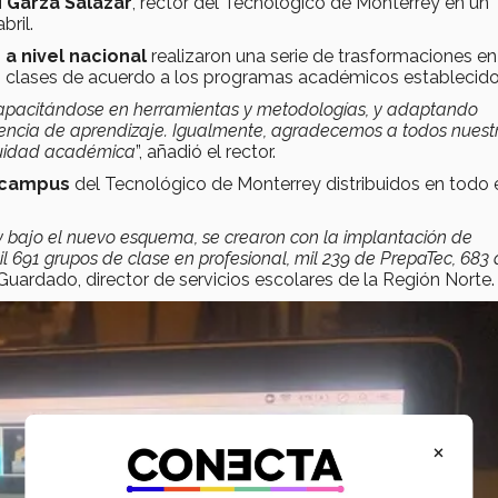
 Garza Salazar
, rector del Tecnológico de Monterrey en un
ril.
a nivel nacional
realizaron una serie de trasformaciones en
us clases de acuerdo a los programas académicos establecido
apacitándose en herramientas y metodologías, y adaptando
iencia de aprendizaje. Igualmente, agradecemos a todos nuest
inuidad académica
”, añadió el rector.
 campus
del Tecnológico de Monterrey distribuidos en todo e
ey bajo el nuevo esquema, se crearon con la implantación de
 691 grupos de clase en profesional, mil 239 de PrepaTec, 683
uardado, director de servicios escolares de la Región Norte.
×