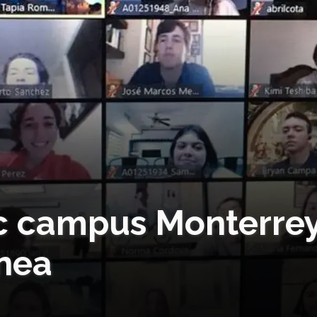
c campus Monterre
ínea