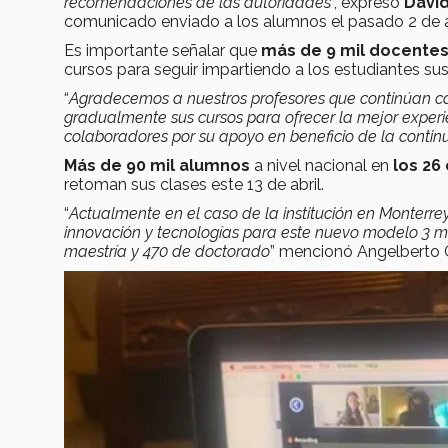
recomendaciones de las autoridades
”, expresó
David
comunicado enviado a los alumnos el pasado 2 de ab
Es importante señalar que
más de 9 mil docentes 
cursos para seguir impartiendo a los estudiantes s
“
Agradecemos a nuestros profesores que continúan c
gradualmente sus cursos para ofrecer la mejor exper
colaboradores por su apoyo en beneficio de la cont
Más de 90 mil alumnos
a nivel nacional en
los 26
retoman sus clases este 13 de abril.
“
Actualmente en el caso de la institución en Monterr
innovación y tecnologías para este nuevo modelo 3 mil
maestría y 470 de doctorado
” mencionó Angelberto G