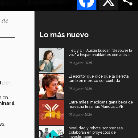
 de
Lo más nuevo
Tec y UT Austin buscan "devolver la
voz" a hispanohablantes con afasia
05 Agosto 2026
El escritor que dice que la derrota
también merece ser contada
l
por
05 Agosto 2026
n en
Entre miles: mexicana gana beca de
minará
maestría Erasmus Mundus LIVE
05 Agosto 2026
es.
Movilidad y robots: sonorenses
colaboran en proyectos de
investigación