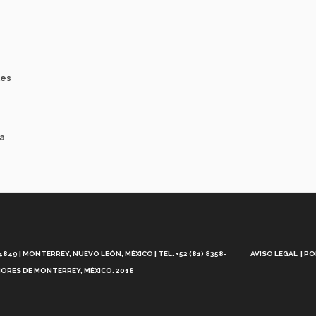
les
 a
Aviso
Legal
49 | MONTERREY, NUEVO LEÓN, MÉXICO | TEL. +52 (81) 8358-
AVISO LEGAL
PO
ORES DE MONTERREY, MÉXICO. 2018