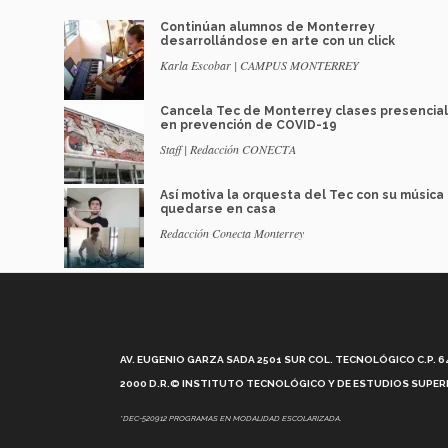
Continúan alumnos de Monterrey
desarrollándose en arte con un click
Karla Escobar | CAMPUS MONTERREY
Cancela Tec de Monterrey clases presencia
en prevención de COVID-19
Staff | Redacción CONECTA
Así motiva la orquesta del Tec con su música
quedarse en casa
Redacción Conecta Monterrey
AV. EUGENIO GARZA SADA 2501 SUR COL. TECNOLÓGICO C.P. 648
2000 D.R.© INSTITUTO TECNOLÓGICO Y DE ESTUDIOS SUPERI
*DEC-520912 PROGRAMAS EN MODALIDAD ESCOLARIZADA.