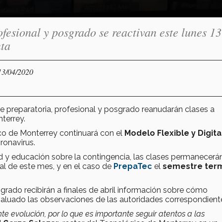
ofesional y posgrado se reactivan este lunes 13
nta
13/04/2020
e preparatoria, profesional y posgrado reanudarán clases a
nterrey.
co de Monterrey continuará con el
Modelo Flexible y Digita
ronavirus.
d y educación sobre la contingencia, las clases permanecerá
nal de este mes, y en el caso de
PrepaTec
el
semestre ter
rado recibirán a finales de abril información sobre cómo
valuado las observaciones de las autoridades correspondient
 evolución, por lo que es importante seguir atentos a las