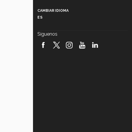
Más que un festival cultural: así es
la magia de VIBRART 2026 (video)
CAMBIAR IDIOMA
ES
Javier Guzmán: investigación con
impacto social (video)
Síguenos
¡México, en el top del mundial de
robótica FIRST 2026! (video)
Vida Tec: Pasión, disciplina y
básquetbol, con Gael Adame
(video)
¿Cómo es el Modelo Educativo
Tec? (video)
Vida Tec: Feminismo e Inteligencia
Artificial, Paola Ricaurte (video)