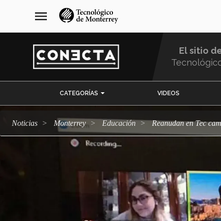
Pasar
navegación
menu
al
principal
contenido
principal
El sitio d
Tecnológic
Menu
CATEGORÍAS
VIDEOS
Comunidad
Noticias
Monterrey
Educación
Reanudan en Tec cam