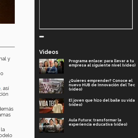
Videos
nal y
Programa enlace: para llevar a tu
empresa al siguiente nivel (video)
mo
¿Quieres emprender? Conoce el
nuevo HUB de Innovación del Tec
e
, así
(video)
ción
El joven que hizo del baile su vida
(video)
además
ramas
Aula Futura: transformar la
experiencia educativa (video)
 la
modelo