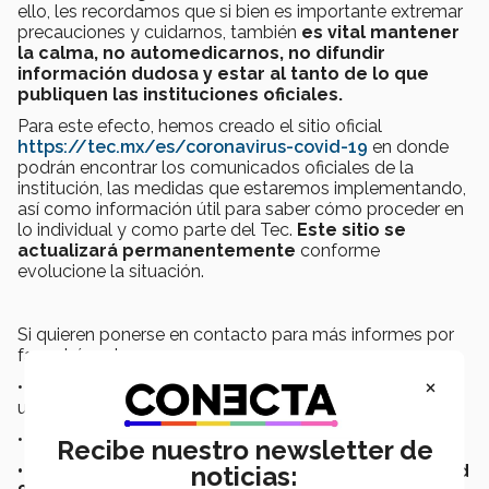
ello, les recordamos que si bien es importante extremar
precauciones y cuidarnos, también
es vital mantener
la calma, no automedicarnos, no difundir
información dudosa y estar al tanto de lo que
publiquen las instituciones oficiales.
Para este efecto, hemos creado el sitio oficial
https://tec.mx/es/coronavirus-covid-19
en donde
podrán encontrar los comunicados oficiales de la
institución, las medidas que estaremos implementando,
así como información útil para saber cómo proceder en
lo individual y como parte del Tec.
Este sitio se
actualizará permanentemente
conforme
evolucione la situación.
Si quieren ponerse en contacto para más informes por
favor háganlo:
×
• A través de
Bienestar y Consejería
así como en las
unidades de atención médica en todos los campus.
• O telefónicamente llamando a:
Recibe nuestro newsletter de
• Unidad de Vigilancia Epidemiológica de TecSalud
noticias: