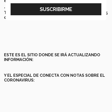
812.355.9928
• Para temas de salud a la línea de atención
TQueremos 800.813.9500 con servicio 24/7 los 365
días del año.
ESTE ES EL SITIO DONDE SE IRÁ ACTUALIZANDO
INFORMACIÓN:
Y EL ESPECIAL DE CONECTA CON NOTAS SOBRE EL
CORONAVIRUS: