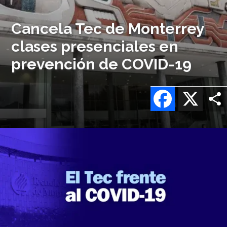
Cancela Tec de Monterrey
clases presenciales en
prevención de COVID-19
Facebook
X
Imagen
o
logo