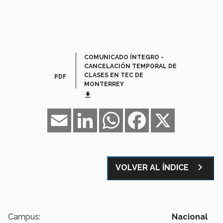
COMUNICADO ÍNTEGRO -
CANCELACIÓN TEMPORAL DE
CLASES EN TEC DE
PDF
MONTERREY
get_app
Email
LinkedIn
WhatsApp
Facebook
X
navigate_next
VOLVER AL ÍNDICE
Campus:
Nacional