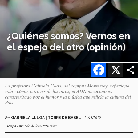
¿Quiénes somos? Vernos en
el espejo del otro (opinión)
Facebook
X
La profesora Gabriela Ulloa, del campus Monterrey, reflexiona
sobre cómo, a través de los otros, el ADN mexicano es
caracterizado por el humor y la música que refleja la cultura del
País.
Por
- 11/11/2019
GABRIELA ULLOA | TORRE DE BABEL
Tiempo estimado de lectura:4 mins