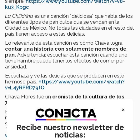
siempre.
https://www.youtube.com/watch?v=v8-
ku3_Kpgc
La Chilidrina
es una canción “deliciosa” que habla de los
diferentes tipos de pan dulce que se venden en la
Ciudad de México. No todas las ciudades en el resto del
país tienen acceso a estas delicias.
Lo relevante de esta canción es cómo Chava logra
contar una historia con solamente nombres de
pan.
Advertencia: escuchar esta canción cuando uno
tiene hambre puede tener los efectos de comer por
ansiedad.
Escúchala y ve las delicias que se producen en este
hermoso país.
https://www.youtube.com/watch?
v=L4yRPRD79fQ
Chava Flores fue un
cronista de la cultura de los
70s, 80s y 90s.
×
Podemos aprender de una manera muy divertida y
musicalizada sobre la historia popular de México; así
sabremos en qué espejo nos vemos reflejados.
Recibe nuestro newsletter de
Youtube invita.
https://www.youtube.com/watch?
noticias:
v=OxE7oWvutFc