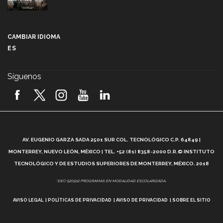
Más que un festival cultural: así es la magia de
VIBRART 2026 (video)
CAMBIAR IDIOMA
ES
Javier Guzmán: investigación con impacto social
(video)
Síguenos
¡México, en el top del mundial de robótica FIRST
2026! (video)
Vida Tec: Pasión, disciplina y básquetbol, con Gael
Adame (video)
A
AV. EUGENIO GARZA SADA 2501 SUR COL. TECNOLÓGICO C.P. 64849 |
L
¿Cómo es el Modelo Educativo Tec? (video)
MONTERREY, NUEVO LEÓN, MÉXICO | TEL. +52 (81) 8358-2000 D.R.© INSTITUTO
TECNOLÓGICO Y DE ESTUDIOS SUPERIORES DE MONTERREY, MÉXICO. 2018
Vida Tec: Feminismo e Inteligencia Artificial, Paola
*DEC-520912 PROGRAMAS EN MODALIDAD ESCOLARIZADA.
Ricaurte (video)
AVISO LEGAL
POLÍTICAS DE PRIVACIDAD
AVISO DE PRIVACIDAD
SOBRE EL SITIO