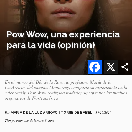
Pow Wow, una experiencia
para la vida (opinión)
Facebook
X
En el marco del Día de la Raza, la profesora María de la
LuzArroyo, del campus Monterrey, comparte su experiencia en la
celebración Pow Wow realizada tradicionalmente por los pueblos
originarios de Norteamérica
Por
- 14/10/2019
MARÍA DE LA LUZ ARROYO | TORRE DE BABEL
Tiempo estimado de lectura:3 mins