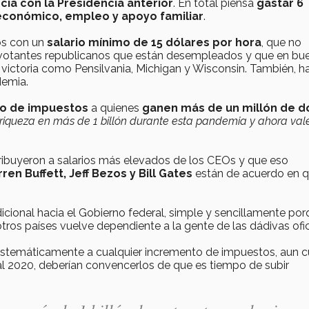
cia con la Presidencia anterior
. En total piensa
gastar 6
 económico, empleo y apoyo familiar
.
s con un
salario mínimo de 15 dólares por hora
, que no
os votantes republicanos que están desempleados y que en bu
 victoria como Pensilvania, Michigan y Wisconsin. También, h
demia.
o de impuestos
a quienes
ganen más de un millón de d
riqueza en más de 1 billón durante esta pandemia y ahora va
ribuyeron a salarios más elevados de los CEOs y que eso
ren Buffett, Jeff Bezos y Bill Gates
están de acuerdo en 
cional hacia el Gobierno federal, simple y sencillamente po
ros países vuelve dependiente a la gente de las dádivas ofic
 sistemáticamente a cualquier incremento de impuestos, aun 
fiscal 2020, deberían convencerlos de que es tiempo de subir