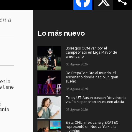
den a
Lo más nuevo
Borregos CCM van por el
campeonato en Liga Mayor de
americano
06 Agosto 2026
De PrepaTec Qro al mundo: el
escenario donde nació un gran
en la
sueño
 tiene
06 Agosto 2026
Tec y UT Austin buscan "devolver la
voz" a hispanohablantes con afasia
o
denta
05 Agosto 2026
En la ONU: mexicana y EXATEC
representó en Nueva York a la
juventud