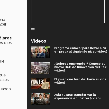
ena
acer
ólares
Videos
len más
Programa enlace: para llevar a tu
empresa al siguiente nivel (video)
que
¿Quieres emprender? Conoce el
nuevo HUB de Innovación del Tec
(video)
rque
iales.
El joven que hizo del baile su vida
(video)
cuando
Aula Futura: transformar la
experiencia educativa (video)