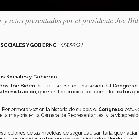
s y retos presentados por el presidente Joe Bi
- 05/05/2021
S SOCIALES Y GOBIERNO
ias Sociales y Gobierno
idos Joe Biden
dio un discurso en una sesión del
Congreso
Administración
, que son tan ambiciosos como los
retos
que
Por primera vez en la historia de su país el
Congreso
estuv
 de la mayoría en la Cámara de Representantes, y la vicepresi
estricciones de las medidas de seguridad sanitaria que hacían
nunció los grandes
retos
que enfrenta
Estados Unidos
:
la