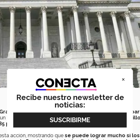
×
Recibe nuestro newsletter de
noticias:
Gran Depresión
, usando
todo el poder a su alcance pa
un logro de ambos partidos haber enviado más de
160 mill
 85 por ciento de los hogares estadounidenses
.
 esta acción, mostrando que
se puede lograr mucho si los