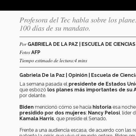
Profesora del Tec habla sobre los plane
100 días de su mandato.
Por
GABRIELA DE LA PAZ | ESCUELA DE CIENCIA
Fotos
AFP
Tiempo estimado de lectura:4 mins
Gabriela De la Paz | Opinión | Escuela de Cienc
La semana pasada el
presidente de Estados Un
que esbozó
los planes más importantes de su 
por delante.
Biden
mencionó cómo se hacía
historia
esa noche. 
presidido por dos mujeres
:
Nancy Pelosi
, líder
Kamala Harris
, que preside el Senado.
Frente a una audiencia escasa, de acuerdo con las r
patente la crisis que vive el mundo entero, Biden e