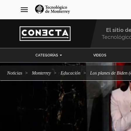
Pasar
navegación
menu
al
principal
contenido
principal
El sitio d
Tecnológic
Menu
CATEGORÍAS
VIDEOS
Comunidad
Noticias
Monterrey
Educación
Los planes de Biden 