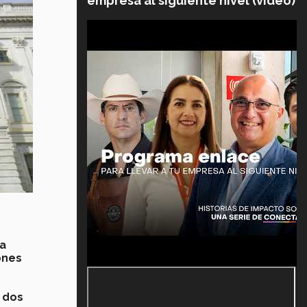
empresa al siguiente nivel (video)
ra
ones
 dos