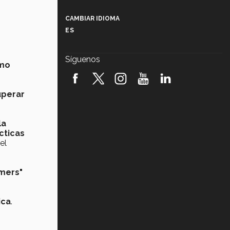
Más que un festival cultural: así es
la magia de VIBRART 2026 (video)
CAMBIAR IDIOMA
ES
Javier Guzmán: investigación con
impacto social (video)
Síguenos
smo
¡México, en el top del mundial de
robótica FIRST 2026! (video)
perar
Vida Tec: Pasión, disciplina y
básquetbol, con Gael Adame
(video)
la
cticas
¿Cómo es el Modelo Educativo
Tec? (video)
el
Vida Tec: Feminismo e Inteligencia
mers"
Artificial, Paola Ricaurte (video)
ica
.