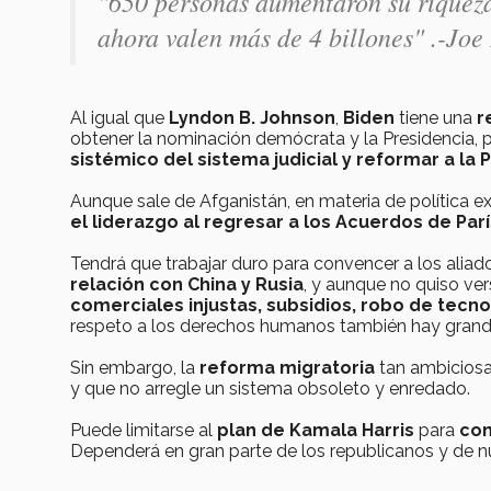
"650 personas aumentaron su riqueza
ahora valen más de 4 billones" .-Joe
Al igual que
Lyndon B. Johnson
,
Biden
tiene una
r
obtener la nominación demócrata y la Presidencia, p
sistémico del sistema judicial y reformar a la P
Aunque sale de Afganistán, en materia de política e
el liderazgo al regresar a los Acuerdos de Parí
Tendrá que trabajar duro para convencer a los alia
relación con China y Rusia
, y aunque no quiso ve
comerciales injustas, subsidios, robo de tecno
respeto a los derechos humanos también hay grande
Sin embargo, la
reforma migratoria
tan ambiciosa 
y que no arregle un sistema obsoleto y enredado.
Puede limitarse al
plan de Kamala Harris
para
con
Dependerá en gran parte de los republicanos y de nu