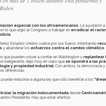
 en más de 1 billón durante esta pandemia y
 Biden
elación especial con los afroamericanos
. Le ayudaron a
or lo que urgió al Congreso a trabajar en
erradicar el raci
olicía
.
xterior Estados Unidos vuelve por sus fueros, intentando
recu
s
y abanderar los
esfuerzos contra el cambio climático
.
dos que pueden volver a confiar en Washington y
replantear 
rse beligerante, dejó muy en claro que
se opondrá a las prá
logía y propiedad industrial
. Con ambos, la democracia y 
s diferencias.
puede reducirse a alguna ley que sólo beneficie a los
"drea
trolar la migración indocumentada
desde
Centroamér
estro Presidente. Hay que estar atentos.