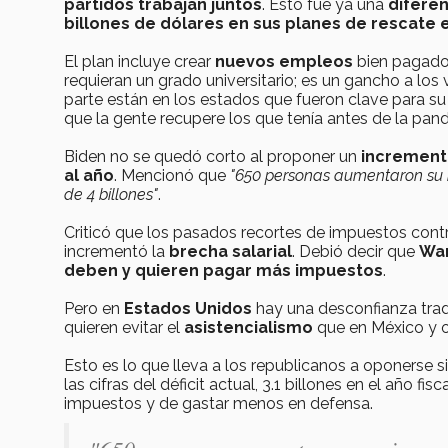
partidos trabajan juntos
. Esto fue ya una
diferen
billones de dólares en sus planes de rescate
El plan incluye crear
nuevos empleos
bien pagado
requieran un grado universitario; es un gancho a l
parte están en los estados que fueron clave para su
que la gente recupere los que tenía antes de la pan
Biden no se quedó corto al proponer un
increment
al año
. Mencionó que
"650 personas aumentaron su 
de 4 billones"
.
Criticó que los pasados recortes de impuestos cont
incrementó la
brecha salarial
. Debió decir que
War
deben y quieren pagar más impuestos
.
Pero en
Estados Unidos
hay una desconfianza tradi
quieren evitar el
asistencialismo
que en México y ot
Esto es lo que lleva a los republicanos a oponerse
las cifras del déficit actual, 3.1 billones en el año 
impuestos y de gastar menos en defensa.