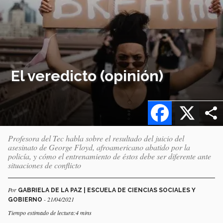
El veredicto (opinión)
Facebook
X
Profesora del Tec habla sobre el resultado del juicio del
asesinato de George Floyd, afroamericano abatido por la
policía, y cómo el entrenamiento de éstos debe ser diferente ante
situaciones de conflicto
Por
GABRIELA DE LA PAZ | ESCUELA DE CIENCIAS SOCIALES Y
- 21/04/2021
GOBIERNO
Tiempo estimado de lectura:4 mins