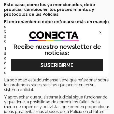
Este caso, como los ya mencionados, debe
propiciar cambios en los procedimientos y
protocolos de las Policías
.
El entrenamiento debe enfocarse más en manejo
de conflictos para bajar su intensidad y menos en
×
tácticas militarizadas
que reducen el tiempo en que
se pasa de un nivel de alerta al siguiente en las
confrontaciones.
Recibe nuestro newsletter de
También tienen que revisarse muchas
noticias:
suposiciones relacionadas con la raza
, como
asumir que todos los hombres negros
corpulentos, aunque estén desarmados, son una
amenaza, lo que justifica el uso
desproporcionado de la fuerza
.
La sociedad estadounidense tiene que reflexionar sobre
las profundas raíces racistas que persisten en su
sistema policial.
Y aprovechar que su sistema judicial sigue funcionando
y que tiene la posibilidad de corregir los fallos de la
mano de expertos y activistas que pueden proporcionar
ideas para evitar más abusos de la Policía en el futuro.