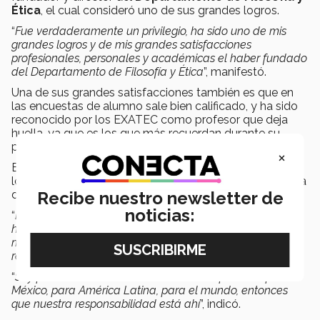
Ética
, el cual consideró uno de sus grandes logros.
“
Fue verdaderamente un privilegio, ha sido uno de mis
grandes logros y de mis grandes satisfacciones
profesionales, personales y académicas el haber fundado
del Departamento de Filosofía y Ética
”, manifestó.
Una de sus grandes satisfacciones también es que en
las encuestas de alumno sale bien calificado, y ha sido
reconocido por los EXATEC como profesor que deja
huella, ya que es los que más recuerdan durante su
paso por el Tec.
×
El haber ganado el Premio Profesor Inspirador es un
logro que dedica a otros docentes que perdieron la vida
durante la pandemia actual del
COVID
.
Recibe nuestro newsletter de
noticias:
“
Este premio yo se lo quiero ofrecer a todos mis colegas,
hermanos académicos, que se nos adelantaron, que
murieron por el COVID-19, a todos ellos va mi
reconocimiento y mi gratitud
.
“
Soy parte de un colectivo académico importante para
México, para América Latina, para el mundo, entonces
que nuestra responsabilidad está ahí
”, indicó.