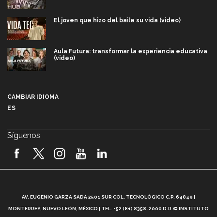
El joven que hizo del baile su vida (video)
Aula Futura: transformar la experiencia educativa
(video)
Más que un festival cultural: así es la magia de
VIBRART 2026 (video)
CAMBIAR IDIOMA
ES
Javier Guzmán: investigación con impacto social
(video)
Síguenos
¡México, en el top del mundial de robótica FIRST
2026! (video)
Vida Tec: Pasión, disciplina y básquetbol, con Gael
Adame (video)
A
AV. EUGENIO GARZA SADA 2501 SUR COL. TECNOLÓGICO C.P. 64849 |
L
¿Cómo es el Modelo Educativo Tec? (video)
MONTERREY, NUEVO LEÓN, MÉXICO | TEL. +52 (81) 8358-2000 D.R.© INSTITUTO