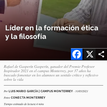
Líder en la formación ética
y la filosofía
Facebook
X
Rafael de Gasperín Gasperín, ganador del Premio Profesor
Inspirador 2021 en el campus Monterrey, por 37 años ha
buscado fomentar en los alumnos un sentido crítico y reflexivo
sobre la vida
Por
- 31/05/2021
LUIS MARIO GARCÍA | CAMPUS MONTERREY
Fotos
CONECTA MONTERREY
Tiempo estimado de lectura:4 mins