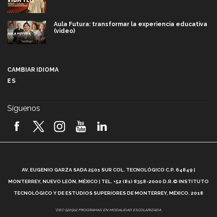
Aula Futura: transformar la experiencia educativa
(video)
Más que un festival cultural: así es la magia de
VIBRART 2026 (video)
CAMBIAR IDIOMA
ES
Javier Guzmán: investigación con impacto social
(video)
Síguenos
¡México, en el top del mundial de robótica FIRST
2026! (video)
Vida Tec: Pasión, disciplina y básquetbol, con Gael
Adame (video)
A
AV. EUGENIO GARZA SADA 2501 SUR COL. TECNOLÓGICO C.P. 64849 |
L
¿Cómo es el Modelo Educativo Tec? (video)
MONTERREY, NUEVO LEÓN, MÉXICO | TEL. +52 (81) 8358-2000 D.R.© INSTITUTO
TECNOLÓGICO Y DE ESTUDIOS SUPERIORES DE MONTERREY, MÉXICO. 2018
Vida Tec: Feminismo e Inteligencia Artificial, Paola
*DEC-520912 PROGRAMAS EN MODALIDAD ESCOLARIZADA.