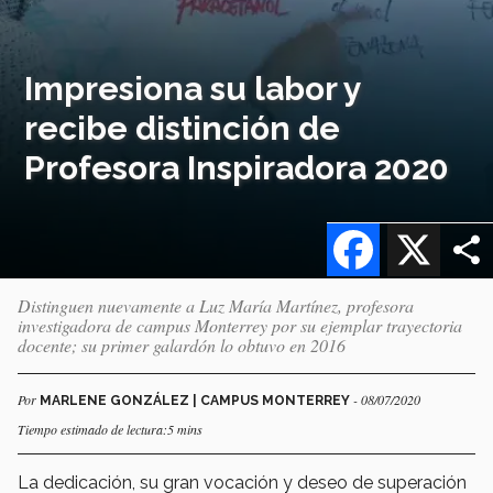
Impresiona su labor y
recibe distinción de
Profesora Inspiradora 2020
Facebook
X
Distinguen nuevamente a Luz María Martínez, profesora
investigadora de campus Monterrey por su ejemplar trayectoria
docente; su primer galardón lo obtuvo en 2016
Por
- 08/07/2020
MARLENE GONZÁLEZ | CAMPUS MONTERREY
Tiempo estimado de lectura:5 mins
La dedicación, su gran vocación y deseo de superación