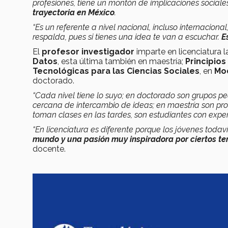
profesiones, tiene un montón de implicaciones sociale
trayectoria en México
.
“Es un referente a nivel nacional, incluso internacion
respalda, pues si tienes una idea te van a escuchar.
Es
El
profesor investigador
imparte en licenciatura 
Datos
, esta última también en maestría;
Principio
Tecnológicas para las Ciencias Sociales
, en
Mo
doctorado.
“Cada nivel tiene lo suyo; en doctorado son grupos 
cercana de intercambio de ideas; en maestría son prof
toman clases en las tardes, son estudiantes con expe
“En licenciatura es diferente porque los jóvenes todav
mundo y una pasión muy inspiradora por ciertos t
docente.