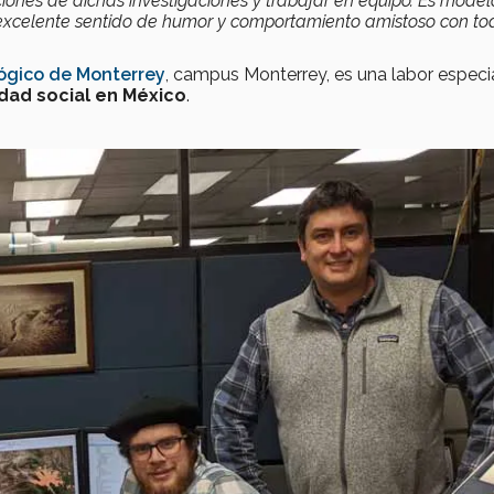
ciones de dichas investigaciones y trabajar en equipo. Es model
, excelente sentido de humor y comportamiento amistoso con to
ógico de Monterrey
, campus Monterrey, es una labor especia
dad social en México
.