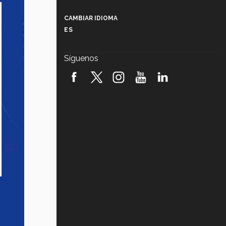
Más que un festival cultural: así es
la magia de VIBRART 2026 (video)
CAMBIAR IDIOMA
ES
Javier Guzmán: investigación con
impacto social (video)
Síguenos
¡México, en el top del mundial de
robótica FIRST 2026! (video)
Vida Tec: Pasión, disciplina y
básquetbol, con Gael Adame
(video)
¿Cómo es el Modelo Educativo
Tec? (video)
Vida Tec: Feminismo e Inteligencia
Artificial, Paola Ricaurte (video)