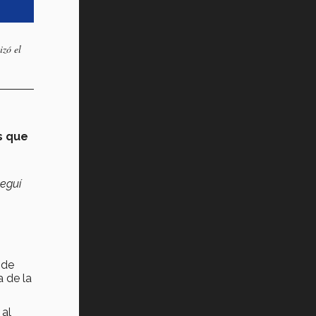
izó el
s que
seguí
 de
a de la
 al