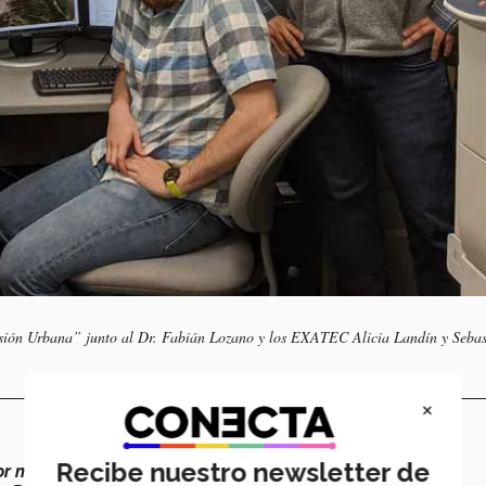
nsión Urbana” junto al Dr. Fabián Lozano y los EXATEC Alicia Landín y Sebas
×
Recibe nuestro newsletter de
or muy particular de enseñanza
que, a diferencia de otras