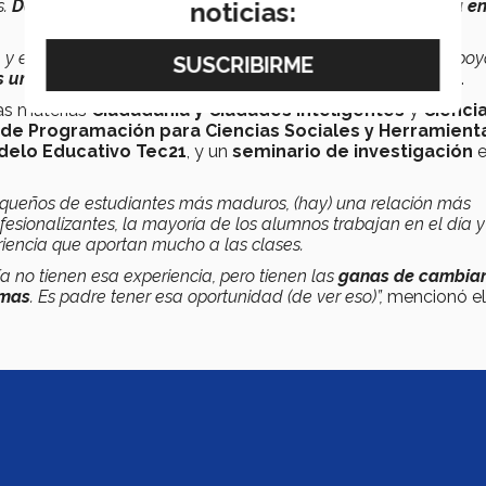
s.
Dar clases en el Tec es mucho orgullo porque tiene una e
noticias:
al, y es una institución comprometida con su entorno que te apoy
 un lugar donde las ideas se concretan
”,
comentó Ponce.
las materias
Ciudadanía y Ciudades Inteligentes
y
Cienci
s de Programación para Ciencias Sociales y Herramient
delo Educativo Tec21
, y un
seminario de investigación
pequeños de estudiantes más maduros, (hay) una relación más
esionalizantes, la mayoría de los alumnos trabajan en el día y
riencia que aportan mucho a las clases.
ía no tienen esa experiencia, pero tienen las
ganas de cambiar
emas
. Es padre tener esa oportunidad (de ver eso)”,
mencionó el