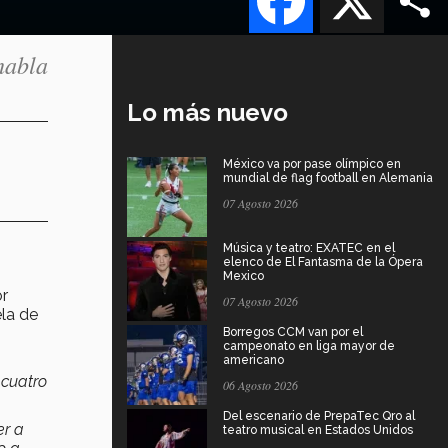
habla
Lo más nuevo
México va por pase olímpico en
mundial de flag football en Alemania
07 Agosto 2026
Música y teatro: EXATEC en el
elenco de El Fantasma de la Ópera
Mexico
r
07 Agosto 2026
ela de
Borregos CCM van por el
campeonato en liga mayor de
americano
 cuatro
06 Agosto 2026
Del escenario de PrepaTec Qro al
er a
teatro musical en Estados Unidos