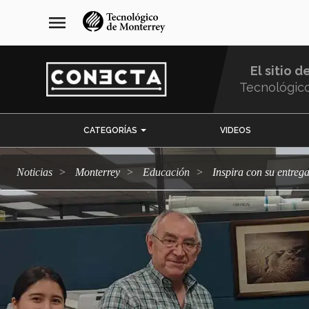
Pasar
navegación
menu
al
principal
contenido
principal
El sitio d
Tecnológic
Menu
CATEGORÍAS
VIDEOS
Comunidad
Noticias
Monterrey
Educación
Inspira con su entreg