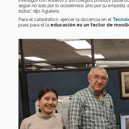
investigar con Roberto y sus colegas, producir publica
seguir no solo por lo académico, sino por su empatía
todos”,
dijo Aguilera.
Para el catedrático, ejercer la docencia en el
Tecnol
pues para él la
educación es un factor de movili