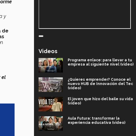
norme
a y
a de
as
en
Videos
Programa enlace: para llevar a tu
empresa al siguiente nivel (video)
 el
¿Quieres emprender? Conoce el
nuevo HUB de Innovación del Tec
(video)
El joven que hizo del baile su vida
(video)
Aula Futura: transformar la
experiencia educativa (video)