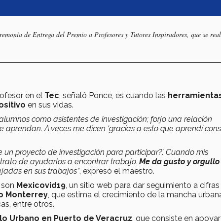
emonia de Entrega del Premio a Profesores y Tutores Inspiradores, que se real
ofesor en el
Tec
, señaló Ponce, es cuando las
herramienta
sitivo
en sus vidas.
 alumnos como asistentes de investigación; forjo una relación
ue aprendan. A veces me dicen ‘gracias a esto que aprendí con
e un proyecto de investigación para participar?’. Cuando mis
trato de ayudarlos a encontrar trabajo.
Me da gusto y orgullo
jadas en sus trabajos”
, expresó el maestro.
e son
Mexicovid19
, un sitio web para dar seguimiento a cifras
o Monterrey
, que estima el crecimiento de la mancha urban
as, entre otros.
llo Urbano en Puerto de Veracruz
, que consiste en apoyar