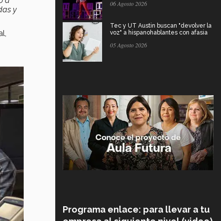
o a
06 Agosto 2026
das y
Tec y UT Austin buscan "devolver la
l,
voz" a hispanohablantes con afasia
05 Agosto 2026
Programa enlace: para llevar a tu