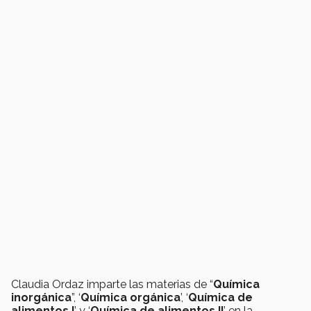
Claudia Ordaz imparte las materias de “
Química
inorgánica
”, ‘
Química orgánica
’, ‘
Química de
alimentos I
’ y ‘
Química de alimentos II
’ en la