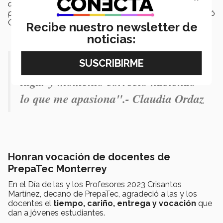
doctor
Jesús Velasco
y el doctor
Homero
Gaona
, que en
paz descanse. Tres maestros que me inspiraron”
, comentó
Claudia.
Recibe nuestro newsletter de
noticias:
"Me siento satisfecha de estar en el
lugar y momento correcto haciendo
lo que me apasiona".- Claudia Ordaz
Honran vocación de docentes de
PrepaTec Monterrey
En el Día de las y los Profesores 2023 Crisantos
Martínez, decano de PrepaTec, agradeció a las y los
docentes el
tiempo, cariño, entrega y vocación
que
dan a jóvenes estudiantes.