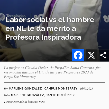
Labor social vs el hambre
en NL le da mérito a
Profesora Inspiradora
Facebook
X
La profesora Claudia Ordaz, de PrepaTec Santa Catarina, fue
reconocida durante el Día de las y los Profesores 2023 de
PrepaTec Monterrey
Por
- 16/05/2023
MARLENE GONZÁLEZ | CAMPUS MONTERREY
Fotos
MARLENE GONZÁLEZ, DANTE GUTIÉRREZ
Tiempo estimado de lectura:4 mins