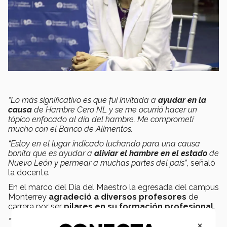
“Lo más significativo es que fui invitada a
ayudar en la
causa
de Hambre Cero NL y se me ocurrió hacer un
tópico enfocado al día del hambre. Me comprometí
mucho con el Banco de Alimentos.
“Estoy en el lugar indicado luchando para una causa
bonita que es ayudar a
aliviar el hambre en el estado
de
Nuevo León y permear a muchas partes del país”
, señaló
la docente.
En el marco del Día del Maestro la egresada del campus
Monterrey
agradeció a diversos profesores
de
carrera por ser
pilares en su formación profesional
.
“Tuve excelentes maestros como el doctor
Sergio Serna
,
×