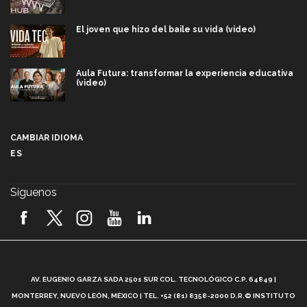
El joven que hizo del baile su vida (video)
Aula Futura: transformar la experiencia educativa
(video)
Más que un festival cultural: así es la magia de
VIBRART 2026 (video)
CAMBIAR IDIOMA
ES
Javier Guzmán: investigación con impacto social
(video)
Síguenos
¡México, en el top del mundial de robótica FIRST
2026! (video)
Vida Tec: Pasión, disciplina y básquetbol, con Gael
Adame (video)
A
AV. EUGENIO GARZA SADA 2501 SUR COL. TECNOLÓGICO C.P. 64849 |
L
¿Cómo es el Modelo Educativo Tec? (video)
MONTERREY, NUEVO LEÓN, MÉXICO | TEL. +52 (81) 8358-2000 D.R.© INSTITUTO