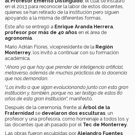
al Profesor Emérito Distinguido
, el cual se instauró
en el 2013 para reconocer la labor de estos docentes,
quienes se han retirado de la institución pero siguen
apoyando a la misma de diferentes formas.
Este año se entregó a
Enrique Aranda Herrera
,
profesor por más de 40 años
en el área de
agronomía
.
Mario Adrián Flores, vicepresidente de la
Región
Monterrey
, los invitó a continuar con su formación
académica.
“
Ahora ya que hay que prender de inteligencia artificial,
metaverso, además de muchas prácticas de la docencia
que nos demandan
.
“
Los invito a que sigan evolucionando junto con esta gran
institución y, también, porque no, ser testigo de estos 80
años de esta gran institución
”, manifestó.
Después de la ceremonia, frente al
Árbol de la
Fraternidad
se
develaron dos esculturas
, un
profesor y una profesora, como homenaje a todos los y
las docentes que ah pasado por el
Tec de Monterrey
.
Las obras fueron esculpidas por
Alejandro Fuentes