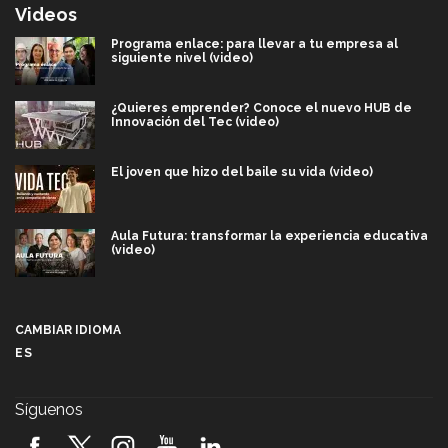
Videos
Programa enlace: para llevar a tu empresa al
siguiente nivel (video)
¿Quieres emprender? Conoce el nuevo HUB de
Innovación del Tec (video)
El joven que hizo del baile su vida (video)
Aula Futura: transformar la experiencia educativa
(video)
Más que un festival cultural: así es la magia de
VIBRART 2026 (video)
CAMBIAR IDIOMA
ES
Javier Guzmán: investigación con impacto social
(video)
Síguenos
¡México, en el top del mundial de robótica FIRST
2026! (video)