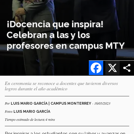
¡Docencia que inspira!
Celebran a las y los
profesores en campus MTY
Facebook
X
En ceremonia se reconoce a docentes que tuvieron diversos
logros durante el año académico
Por
- 16/05/2023
LUIS MARIO GARCÍA | CAMPUS MONTERREY
Fotos
LUIS MARIO GARCÍA
Tiempo estimado de lectura:4 mins
Por inspirar a los estudiantes con su labor y avanzar en