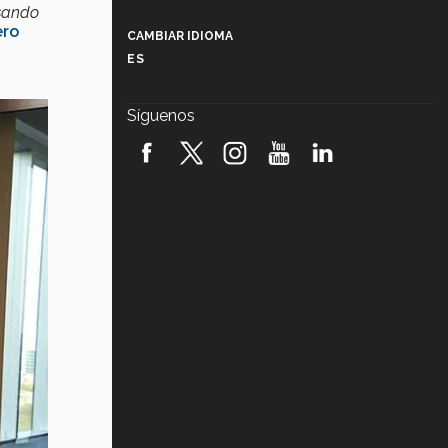
Más que un festival cultural: así es
nsando
la magia de VIBRART 2026 (video)
ero
CAMBIAR IDIOMA
ES
Javier Guzmán: investigación con
impacto social (video)
Síguenos
¡México, en el top del mundial de
robótica FIRST 2026! (video)
Vida Tec: Pasión, disciplina y
básquetbol, con Gael Adame
(video)
¿Cómo es el Modelo Educativo
Tec? (video)
Vida Tec: Feminismo e Inteligencia
Artificial, Paola Ricaurte (video)