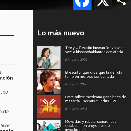
Lo más nuevo
Tec y UT Austin buscan "devolver la
voz" a hispanohablantes con afasia
05 Agosto 2026
a
El escritor que dice que la derrota
también merece ser contada
ación
05 Agosto 2026
lico
Entre miles: mexicana gana beca de
maestría Erasmus Mundus LIVE
05 Agosto 2026
ch
del
Movilidad y robots: sonorenses
ativas
colaboran en proyectos de
investigación