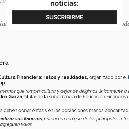
vas sociales a partir de la innovación y la tecnología.
noticias:
ativas que propicien la prosperidad para tod
iera
Cultura Financiera: retos y realidades,
organizado por el
ap
.
enemos que romper cultura y dejar de dirigirnos únicamente a 
dro Garza
, titular de la subgerencia de Educación Financiera
eras deben poner énfasis en las poblaciones menos bancarizad
malizar sus finanzas
, entonces creo que de los principales reto
 agreguen valor.