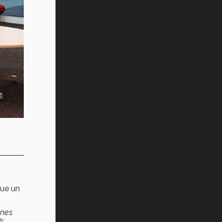
que un
ones
%.