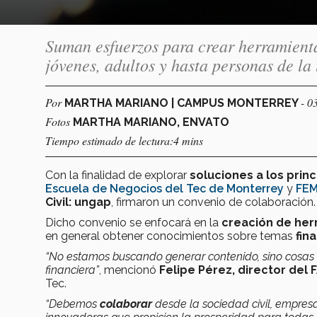
Suman esfuerzos para crear herramientas
jóvenes, adultos y hasta personas de la
Por
- 0
MARTHA MARIANO | CAMPUS MONTERREY
Fotos
MARTHA MARIANO, ENVATO
Tiempo estimado de lectura:4 mins
Con la finalidad de explorar
soluciones a los prin
Escuela de Negocios del Tec de Monterrey
y
FE
Civil: ungap
, firmaron un convenio de colaboración.
Dicho convenio se enfocará en la
creación de herr
en general obtener conocimientos sobre temas
fin
“No estamos buscando generar contenido, sino cosa
financiera”
, mencionó
Felipe Pérez,
director del 
Tec.
“Debemos
colaborar
desde la sociedad civil, empresa