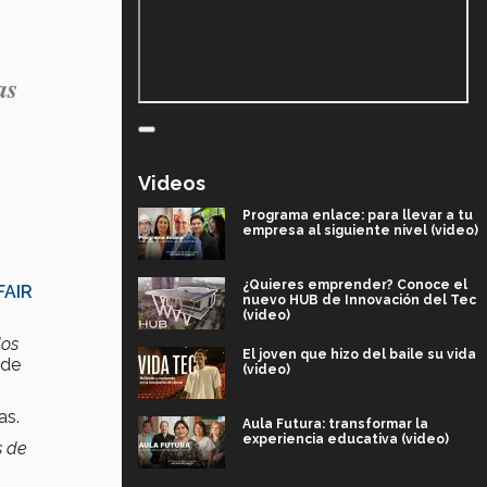
as
Videos
Programa enlace: para llevar a tu
empresa al siguiente nivel (video)
¿Quieres emprender? Conoce el
FAIR
nuevo HUB de Innovación del Tec
(video)
los
El joven que hizo del baile su vida
 de
(video)
as.
Aula Futura: transformar la
experiencia educativa (video)
s de