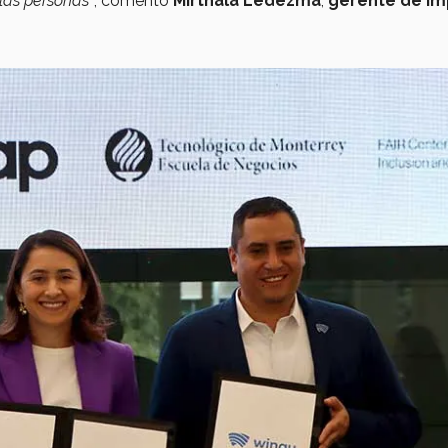
las personas”
, comentó
Mirthala Ledezma
,
gerente de I