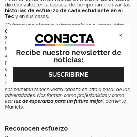
dijo González, en la cápsula del tiempo también van las
historias de esfuerzo de cada estudiante en el
Tec
y en sus casas.
“Culmina una etapa muy importante en nuestras vidas.
Cada uno de nosotros tuvo la oportunidad de escribir
×
su propia historia en el Tec
. Nos quedan estos días para
disfrutar este gran logro. Muchas muchas felicidades a
todos”,
abordó el estudiante.
Recibe nuestro newsletter de
“¡Ya nos graduamos!”
, esa fue la frase con la que
noticias:
Paulina arrancó sus palabras para la generación 121, a
quienes dijo ahora es responsable de
seguir en
constante aprendizaje
y poder inspirar a otros.
“Somos un conjunto de nuestras experiencias las cuales
nos permiten tener nuestra cabeza en alto a pesar de las
adversidades. Nos forman como profesionistas y como
esa
luz de esperanza para un futuro mejor
”,
comentó
Murrieta.
Reconocen esfuerzo