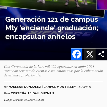
Generación 121 de campus
Mty 'enciende' graduación;
encapsulan anhelos
Facebook
X
Con Ceremonia de la Luz, mil 655 egresados en junio 2021
arrancan semana de eventos conmemorativos por la culminación
de estudios profesionales
Por
- 30/06/2021
MARLENE GONZÁLEZ | CAMPUS MONTERREY
Fotos
CORTESÍA: ABIGAIL GUZMÁN
Tiempo estimado de lectura:5 mins