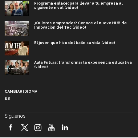
Programa enlace: para llevar a tu empresa al
siguiente nivel (video)
¿Quieres emprender? Conoce el nuevo HUB de
Innovación del Tec (video)
El joven que hizo del baile su vida (video)
Aula Futura: transformar la experiencia educativa
(video)
Más que un festival cultural: así es la magia de
VIBRART 2026 (video)
CAMBIAR IDIOMA
ES
Javier Guzmán: investigación con impacto social
(video)
Síguenos
¡México, en el top del mundial de robótica FIRST
2026! (video)