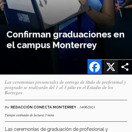
Confirman graduaciones en
el campus Monterrey
Facebook
X
Las ceremonias presenciales de entrega de título de profesional y
posgrado se realizarán del 1 al 3 julio en el Estadio de los
Borregos
Por
- 14/06/2021
REDACCIÓN CONECTA MONTERREY
Tiempo estimado de lectura:3 mins
Las ceremonias de graduación de profesional y