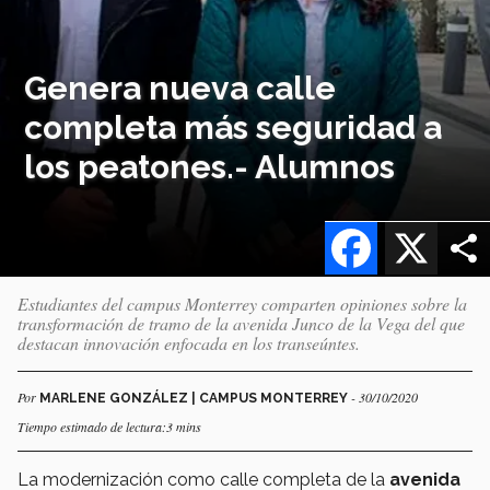
Genera nueva calle
completa más seguridad a
los peatones.- Alumnos
Facebook
X
Estudiantes del campus Monterrey comparten opiniones sobre la
transformación de tramo de la avenida Junco de la Vega del que
destacan innovación enfocada en los transeúntes.
Por
- 30/10/2020
MARLENE GONZÁLEZ | CAMPUS MONTERREY
Tiempo estimado de lectura:3 mins
La modernización como calle completa de la
avenida