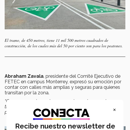
El tramo, de 450 metros, tiene 11 mil 500 metros cuadrados de
construcción, de los cuales más del 50 por ciento son para los peatones.
Abraham Zavala
, presidente del Comité Ejecutivo de
FETEC en campus Monterrey, expresó su emoción por
contar con calles más amplias y seguras para quienes
transitan por la zona.
“Que no sea solamente un espacio en el que podamos
transitar, sino también
convivir
porque hay muchas áreas
×
para convivir y colaborar”,
opinó Zavala.
Recibe nuestro newsletter de