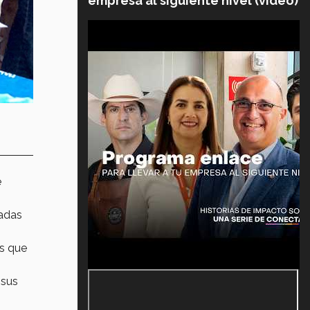
empresa al siguiente nivel (video)
e
radas
es que
 sus