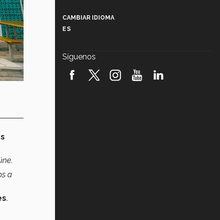
Más que un festival cultural: así es
la magia de VIBRART 2026 (video)
CAMBIAR IDIOMA
ES
Javier Guzmán: investigación con
impacto social (video)
Síguenos
¡México, en el top del mundial de
robótica FIRST 2026! (video)
Vida Tec: Pasión, disciplina y
básquetbol, con Gael Adame
(video)
¿Cómo es el Modelo Educativo
Tec? (video)
os
úne.
Vida Tec: Feminismo e Inteligencia
Artificial, Paola Ricaurte (video)
os a
es
.