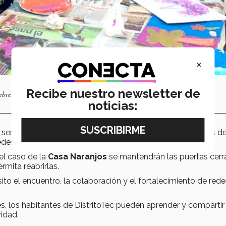
×
Recibe nuestro newsletter de
brero a noviembre; ante la pandemia, DistritoTec decidió cancelarlo.
noticias:
o
serán atendidos de lunes a viernes a través de los medios d
edes sociales
@DistritoTec
.
el caso de la
Casa Naranjos
se mantendrán las puertas cer
mita reabrirlas.
o el encuentro, la colaboración y el fortalecimiento de red
nes, los habitantes de DistritoTec pueden aprender y compartir
idad.