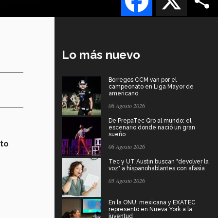
Lo más nuevo
Borregos CCM van por el
campeonato en Liga Mayor de
americano
06 Agosto 2026
De PrepaTec Qro al mundo: el
escenario donde nació un gran
sueño
to
06 Agosto 2026
Tec y UT Austin buscan "devolver la
voz" a hispanohablantes con afasia
05 Agosto 2026
En la ONU: mexicana y EXATEC
representó en Nueva York a la
juventud