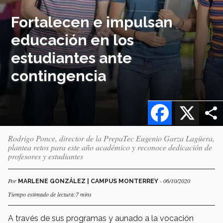
Fortalecen e impulsan
educación en los
estudiantes ante
contingencia
Facebook
X
Rodrigo Ponce, director de la PrepaTec Eugenio Garza Lagüera,
plantea retos para este año académico y reconoce dedicación de
profesores y estudiantes
Por
- 06/10/2020
MARLENE GONZÁLEZ | CAMPUS MONTERREY
Tiempo estimado de lectura:7 mins
A través de sus programas y aunado a la vocación