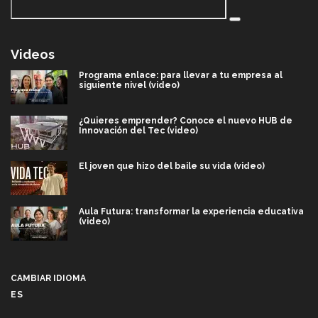
Videos
Programa enlace: para llevar a tu empresa al
siguiente nivel (video)
¿Quieres emprender? Conoce el nuevo HUB de
Innovación del Tec (video)
El joven que hizo del baile su vida (video)
Aula Futura: transformar la experiencia educativa
(video)
Más que un festival cultural: así es la magia de
VIBRART 2026 (video)
CAMBIAR IDIOMA
ES
Javier Guzmán: investigación con impacto social
(video)