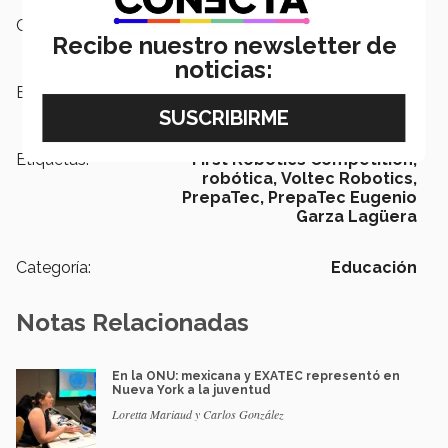
Campus:
Monterrey
Recibe nuestro newsletter de
noticias:
Escuelas:
PrepaTec
Etiquetas:
First Robotics Competition,
robótica,
Voltec Robotics,
PrepaTec,
PrepaTec Eugenio
Garza Lagüera
Categoría:
Educación
Notas Relacionadas
En la ONU: mexicana y EXATEC representó en
Nueva York a la juventud
Loretta Mariaud y Carlos González