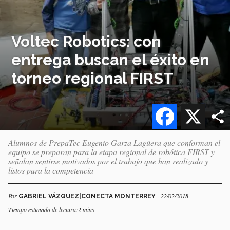
Voltec Robotics: con
entrega buscan el éxito en
torneo regional FIRST
Facebook
X
Alumnos de PrepaTec Eugenio Garza Lagüera que conforman el
equipo se preparan para la etapa regional de robótica FIRST y
señalan sentirse motivados por el trabajo que han realizado y
listos para la competencia
Por
- 22/02/2018
GABRIEL VÁZQUEZ|CONECTA MONTERREY
Tiempo estimado de lectura:2 mins