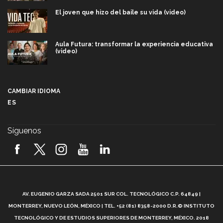
El joven que hizo del baile su vida (video)
Aula Futura: transformar la experiencia educativa
(video)
Más que un festival cultural: así es la magia de
VIBRART 2026 (video)
CAMBIAR IDIOMA
ES
Javier Guzmán: investigación con impacto social
(video)
Síguenos
¡México, en el top del mundial de robótica FIRST
2026! (video)
Vida Tec: Pasión, disciplina y básquetbol, con Gael
Adame (video)
A
AV. EUGENIO GARZA SADA 2501 SUR COL. TECNOLÓGICO C.P. 64849 |
L
¿Cómo es el Modelo Educativo Tec? (video)
MONTERREY, NUEVO LEÓN, MÉXICO | TEL. +52 (81) 8358-2000 D.R.© INSTITUTO
TECNOLÓGICO Y DE ESTUDIOS SUPERIORES DE MONTERREY, MÉXICO. 2018