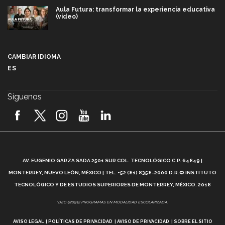
Aula Futura: transformar la experiencia educativa
(video)
Más que un festival cultural: así es la magia de
VIBRART 2026 (video)
CAMBIAR IDIOMA
ES
Javier Guzmán: investigación con impacto social
(video)
Síguenos
¡México, en el top del mundial de robótica FIRST
2026! (video)
Vida Tec: Pasión, disciplina y básquetbol, con Gael
Adame (video)
A
AV. EUGENIO GARZA SADA 2501 SUR COL. TECNOLÓGICO C.P. 64849 |
L
¿Cómo es el Modelo Educativo Tec? (video)
MONTERREY, NUEVO LEÓN, MÉXICO | TEL. +52 (81) 8358-2000 D.R.© INSTITUTO
TECNOLÓGICO Y DE ESTUDIOS SUPERIORES DE MONTERREY, MÉXICO. 2018
Vida Tec: Feminismo e Inteligencia Artificial, Paola
*DEC-520912 PROGRAMAS EN MODALIDAD ESCOLARIZADA.
Ricaurte (video)
AVISO LEGAL
POLÍTICAS DE PRIVACIDAD
AVISO DE PRIVACIDAD
SOBRE EL SITIO