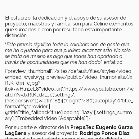
El esfuerzo, la dedicación y el apoyo de su asesor de
proyecto, maestros y familia, son para Celine elementos
que sumados dieron por resultado esta importante
distinción.
“
Este premio significa toda la colaboración de gente que
me ha ayudado para que pudiera alcanzar esto. No sólo
se trata de mí sino es algo que todos han aportado a
través de oportunidades que me han dado
”, enfatizó.
{"preview_thumbnail":"/sites/default/files/styles/video_
embed_wysiwyg_preview/public/video_thumbnails/Jx
RtK_d41_c.jpg?
itok=wHtn1cL8","video_url":"https://www.youtube.com/w
atch?v=JxRtK_d41_c","settings":
{"responsive":1,"width":"854","height":"480","autoplay":0,"title_
format":"@provider |
@title","title_fallback":true,"loading":"lazy"},"settings_summ
ary":["Embedded Video (Adaptable)."]}
Por su parte el director de la
PrepaTec Eugenio Garza
Lagüera
y asesor del proyecto,
Rodrigo Ponce Díaz
,