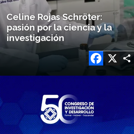
Celine Rojas Schröter:
pasión por la ciencia y la
investigación
Facebook
X
Imagen
o
logo