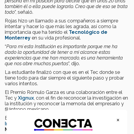
persona en mi posición para decirle que en unos 20 años
también él o ella puede lograrlo. Creo que de eso se trata
todo
”, señaló.
Rojas hizo un llamado a sus compañeros a siempre
intentar y hacer lo que más les agrada, así como la
importancia que ha tenido el
Tecnológico de
Monterrey
en su vida profesional.
“
Para mí esta Institución es importante porque me ha
dado la oportunidad de tener a mi alcance estas
experiencias que me han marcado, es una herramienta
que nos abre muchas puertas
”, dijo.
La estudiante finalizó con que es en el Tec donde se
tiene todo para dar siempre el siguiente paso y probar
varios intentos.
El Premio Rómulo Garza es una colaboración entre el
Tec y
Xignux
, con el fin de reconocer la investigación en
la institución y reconocer la memoria del empresario y
filántropo mexicano.
El premio se entregó en el marco de
Congreso de
×
Innovación y Desarrollo
del
Tecnológico de
Monterrey
, que se realiza en el campus Monterrey.