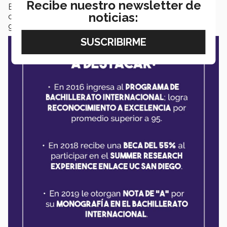
Recibe nuestro newsletter de
Esta es la primera vez que se entrega el premio en esta
noticias:
categoría, por lo que Celine es la pionera en dicho
galardón.