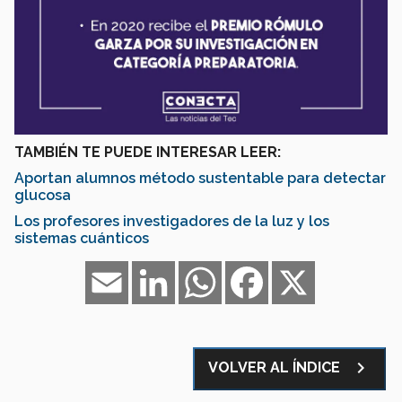
T
AMBIÉN TE PUEDE INTERESAR LEER:
Aportan alumnos método sustentable para detectar
glucosa
Los profesores investigadores de la luz y los
sistemas cuánticos
Email
LinkedIn
WhatsApp
Facebook
X
navigate_next
VOLVER AL ÍNDICE