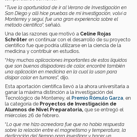
“
Tuve la oportunidad de ir al Verano de Investigación en
San Diego y allí hice pruebas de mi investigación, volví a
Monterrey y seguí, fue una gran experiencia sobre el
método científico
”, señaló.
Una de las razones que motivó a
Celine Rojas
Schröter
en continuar con el desarrollo de su proyecto
científico fue que podría utilizarse en la ciencia de la
medicina y contribuir en estudios.
“
Hay muchas aplicaciones importantes de estos líquidos
que son buenos disipadores de calor, encontré también
una aplicación en medicina en la cual la usan para
disipar calor en tumores
”, dijo.
Esta aportación científica llevó a la ahora universitaria a
ganar la máxima distinción a la investigación del
Tecnológico de Monterrey, el
Premio Rómulo Garza
, en
la categoría de
Proyectos de Investigación de
Alumnos de Nivel Preparatoria,
que se entregó
el
miércoles 26 de febrero.
“
Lo que me hizo acreedora
fue que no había respuesta
sobre la relación entre el magnetismo y temperatura, la
dedicación del tiempo para investigar y hacer un